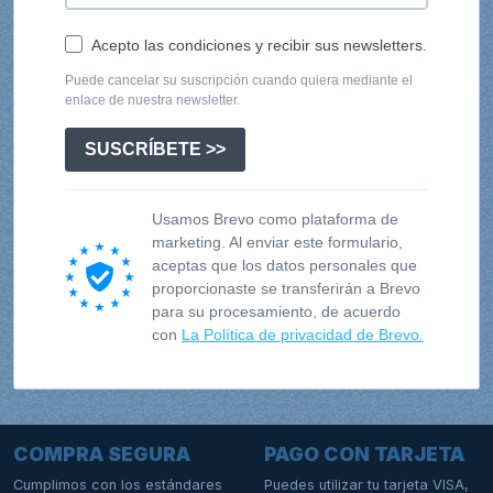
Acepto las condiciones y recibir sus newsletters.
Puede cancelar su suscripción cuando quiera mediante el
enlace de nuestra newsletter.
SUSCRÍBETE >>
Usamos Brevo como plataforma de
marketing. Al enviar este formulario,
aceptas que los datos personales que
proporcionaste se transferirán a Brevo
para su procesamiento, de acuerdo
con
La Política de privacidad de Brevo.
COMPRA SEGURA
PAGO CON TARJETA
Cumplimos con los estándares
Puedes utilizar tu tarjeta VISA,