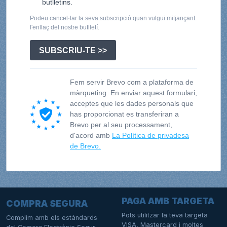
butlletins.
Podeu cancel·lar la seva subscripció quan vulgui mitjançant
l'enllaç del nostre butlletí.
SUBSCRIU-TE >>
Fem servir Brevo com a plataforma de
màrqueting. En enviar aquest formulari,
acceptes que les dades personals que
has proporcionat es transferiran a
Brevo per al seu processament,
d'acord amb
La Política de privadesa
de Brevo.
PAGA AMB TARGETA
COMPRA SEGURA
Pots utilitzar la teva targeta
Complim amb els estàndards
VISA, Mastercard i moltes