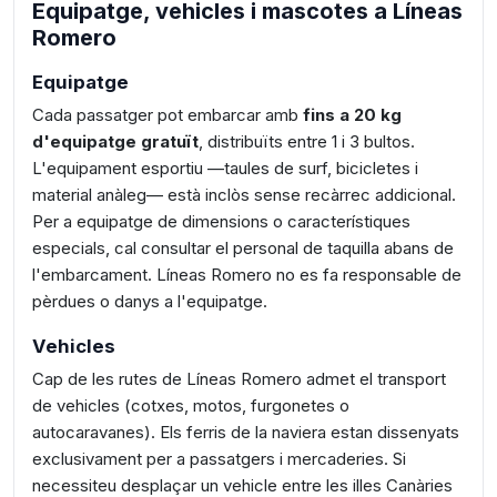
Equipatge, vehicles i mascotes a Líneas
Romero
Equipatge
Cada passatger pot embarcar amb
fins a 20 kg
d'equipatge gratuït
, distribuïts entre 1 i 3 bultos.
L'equipament esportiu —taules de surf, bicicletes i
material anàleg— està inclòs sense recàrrec addicional.
Per a equipatge de dimensions o característiques
especials, cal consultar el personal de taquilla abans de
l'embarcament. Líneas Romero no es fa responsable de
pèrdues o danys a l'equipatge.
Vehicles
Cap de les rutes de Líneas Romero admet el transport
de vehicles (cotxes, motos, furgonetes o
autocaravanes). Els ferris de la naviera estan dissenyats
exclusivament per a passatgers i mercaderies. Si
necessiteu desplaçar un vehicle entre les illes Canàries