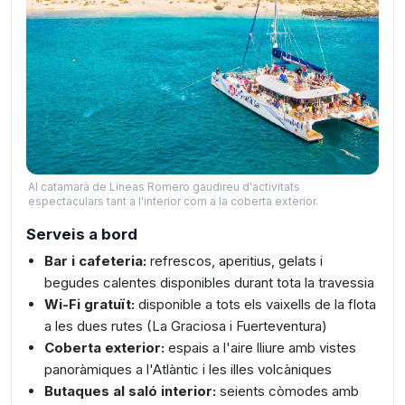
Al catamarà de Líneas Romero gaudireu d'activitats
espectaculars tant a l'interior com a la coberta exterior.
Serveis a bord
Bar i cafeteria:
refrescos, aperitius, gelats i
begudes calentes disponibles durant tota la travessia
Wi-Fi gratuït:
disponible a tots els vaixells de la flota
a les dues rutes (La Graciosa i Fuerteventura)
Coberta exterior:
espais a l'aire lliure amb vistes
panoràmiques a l'Atlàntic i les illes volcàniques
Butaques al saló interior:
seients còmodes amb