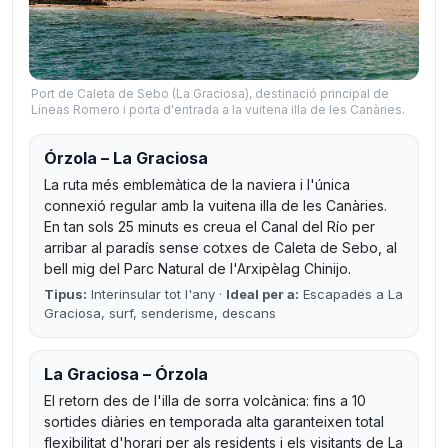
Port de Caleta de Sebo (La Graciosa), destinació principal de
Líneas Romero i porta d'entrada a la vuitena illa de les Canàries.
Órzola – La Graciosa
La ruta més emblemàtica de la naviera i l'única
connexió regular amb la vuitena illa de les Canàries.
En tan sols 25 minuts es creua el Canal del Río per
arribar al paradís sense cotxes de Caleta de Sebo, al
bell mig del Parc Natural de l'Arxipèlag Chinijo.
Tipus:
Interinsular tot l'any ·
Ideal per a:
Escapades a La
Graciosa, surf, senderisme, descans
La Graciosa – Órzola
El retorn des de l'illa de sorra volcànica: fins a 10
sortides diàries en temporada alta garanteixen total
flexibilitat d'horari per als residents i els visitants de La