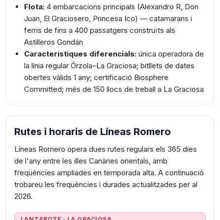
Flota:
4 embarcacions principals (Alexandro R, Don
Juan, El Graciosero, Princesa Ico) — catamarans i
ferris de fins a 400 passatgers construïts als
Astilleros Gondán
Característiques diferencials:
única operadora de
la línia regular Órzola–La Graciosa; bitllets de dates
obertes vàlids 1 any; certificació Biosphere
Committed; més de 150 llocs de treball a La Graciosa
Rutes i horaris de Líneas Romero
Líneas Romero opera dues rutes regulars els 365 dies
de l'any entre les illes Canàries orientals, amb
freqüències ampliades en temporada alta. A continuació
trobareu les freqüències i durades actualitzades per al
2026.
LANZAROTE · LA GRACIOSA