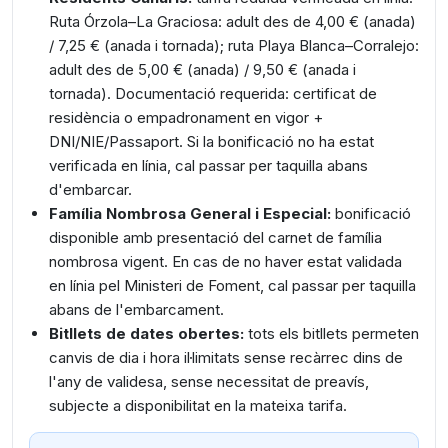
Ruta Órzola–La Graciosa: adult des de 4,00 € (anada)
/ 7,25 € (anada i tornada); ruta Playa Blanca–Corralejo:
adult des de 5,00 € (anada) / 9,50 € (anada i
tornada). Documentació requerida: certificat de
residència o empadronament en vigor +
DNI/NIE/Passaport. Si la bonificació no ha estat
verificada en línia, cal passar per taquilla abans
d'embarcar.
Família Nombrosa General i Especial:
bonificació
disponible amb presentació del carnet de família
nombrosa vigent. En cas de no haver estat validada
en línia pel Ministeri de Foment, cal passar per taquilla
abans de l'embarcament.
Bitllets de dates obertes:
tots els bitllets permeten
canvis de dia i hora il·limitats sense recàrrec dins de
l'any de validesa, sense necessitat de preavís,
subjecte a disponibilitat en la mateixa tarifa.