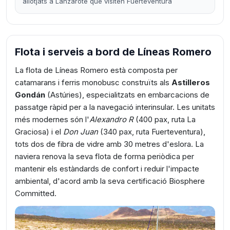
allotjats a Lanzarote que visiten Fuerteventura
Flota i serveis a bord de Líneas Romero
La flota de Líneas Romero està composta per
catamarans i ferris monobusc construïts als
Astilleros
Gondán
(Astúries), especialitzats en embarcacions de
passatge ràpid per a la navegació interinsular. Les unitats
més modernes són l'
Alexandro R
(400 pax, ruta La
Graciosa) i el
Don Juan
(340 pax, ruta Fuerteventura),
tots dos de fibra de vidre amb 30 metres d'eslora. La
naviera renova la seva flota de forma periòdica per
mantenir els estàndards de confort i reduir l'impacte
ambiental, d'acord amb la seva certificació Biosphere
Committed.