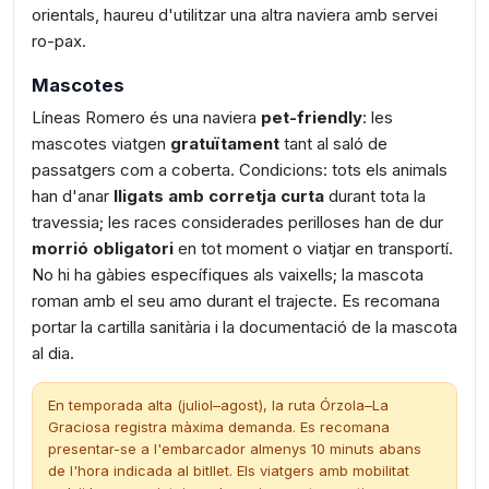
orientals, haureu d'utilitzar una altra naviera amb servei
ro-pax.
Mascotes
Líneas Romero és una naviera
pet-friendly
: les
mascotes viatgen
gratuïtament
tant al saló de
passatgers com a coberta. Condicions: tots els animals
han d'anar
lligats amb corretja curta
durant tota la
travessia; les races considerades perilloses han de dur
morrió obligatori
en tot moment o viatjar en transportí.
No hi ha gàbies específiques als vaixells; la mascota
roman amb el seu amo durant el trajecte. Es recomana
portar la cartilla sanitària i la documentació de la mascota
al dia.
En temporada alta (juliol–agost), la ruta Órzola–La
Graciosa registra màxima demanda. Es recomana
presentar-se a l'embarcador almenys 10 minuts abans
de l'hora indicada al bitllet. Els viatgers amb mobilitat