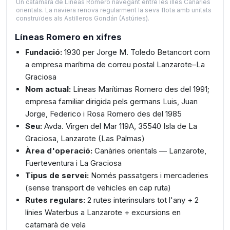
Un catamarà de Líneas Romero navegant entre les illes Canàries
orientals. La naviera renova regularment la seva flota amb unitats
construïdes als Astilleros Gondán (Astúries).
Líneas Romero en xifres
Fundació:
1930 per Jorge M. Toledo Betancort com
a empresa marítima de correu postal Lanzarote–La
Graciosa
Nom actual:
Líneas Marítimas Romero des del 1991;
empresa familiar dirigida pels germans Luis, Juan
Jorge, Federico i Rosa Romero des del 1985
Seu:
Avda. Virgen del Mar 119A, 35540 Isla de La
Graciosa, Lanzarote (Las Palmas)
Àrea d'operació:
Canàries orientals — Lanzarote,
Fuerteventura i La Graciosa
Tipus de servei:
Només passatgers i mercaderies
(sense transport de vehicles en cap ruta)
Rutes regulars:
2 rutes interinsulars tot l'any + 2
línies Waterbus a Lanzarote + excursions en
catamarà de vela