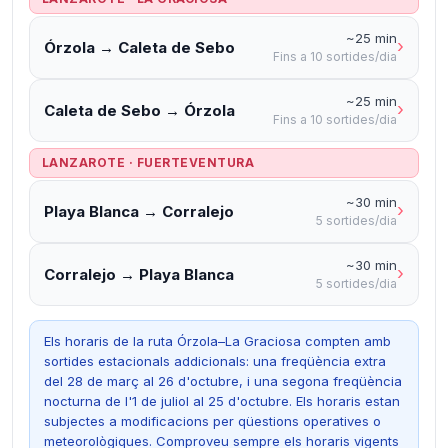
~25 min
›
Órzola → Caleta de Sebo
Fins a 10 sortides/dia
~25 min
›
Caleta de Sebo → Órzola
Fins a 10 sortides/dia
LANZAROTE · FUERTEVENTURA
~30 min
›
Playa Blanca → Corralejo
5 sortides/dia
~30 min
›
Corralejo → Playa Blanca
5 sortides/dia
Els horaris de la ruta Órzola–La Graciosa compten amb
sortides estacionals addicionals: una freqüència extra
del 28 de març al 26 d'octubre, i una segona freqüència
nocturna de l'1 de juliol al 25 d'octubre. Els horaris estan
subjectes a modificacions per qüestions operatives o
meteorològiques. Comproveu sempre els horaris vigents