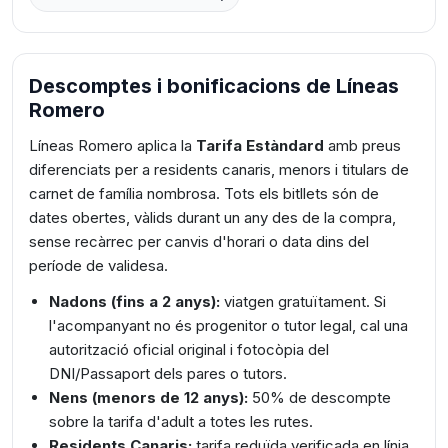
Descomptes i bonificacions de Líneas
Romero
Líneas Romero aplica la
Tarifa Estàndard
amb preus
diferenciats per a residents canaris, menors i titulars de
carnet de família nombrosa. Tots els bitllets són de
dates obertes, vàlids durant un any des de la compra,
sense recàrrec per canvis d'horari o data dins del
període de validesa.
Nadons (fins a 2 anys):
viatgen gratuïtament. Si
l'acompanyant no és progenitor o tutor legal, cal una
autorització oficial original i fotocòpia del
DNI/Passaport dels pares o tutors.
Nens (menors de 12 anys):
50% de descompte
sobre la tarifa d'adult a totes les rutes.
Residents Canaris:
tarifa reduïda verificada en línia.