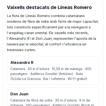
Vaixells destacats de Líneas Romero
La flota de Líneas Romero combina catamarans
moderns de fibra de vidre amb ferris de major capacitat,
tots construïts específicament per a la navegació a
l'arxipèlag canari oriental. Els vaixells més recents,
l'
Alexandro R
i el
Don Juan
, representen l'aposta de la
naviera per la velocitat, el confort i l'eficiència en
travessies curtes.
Alexandro R
Catamarà · 30 m d'eslora · 10,59 m de mànega · 400
passatgers · Astilleros Gondán (Astúries) · Ruta
Órzola–La Graciosa · Bar i cafeteria · Wi-Fi gratuït
Don Juan
Catamarà de fibra de vidre · 30 m d'eslora · 9 m de
mànega · 340 passatgers · Astilleros Gondán (lliurat el