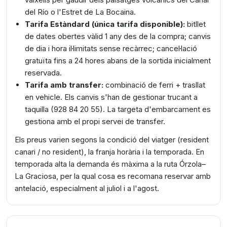
del Río o l'Estret de La Bocaina.
Tarifa Estàndard (única tarifa disponible):
bitllet
de dates obertes vàlid 1 any des de la compra; canvis
de dia i hora il·limitats sense recàrrec; cancel·lació
gratuïta fins a 24 hores abans de la sortida inicialment
reservada.
Tarifa amb transfer:
combinació de ferri + trasllat
en vehicle. Els canvis s'han de gestionar trucant a
taquilla (928 84 20 55). La targeta d'embarcament es
gestiona amb el propi servei de transfer.
Els preus varien segons la condició del viatger (resident
canari / no resident), la franja horària i la temporada. En
temporada alta la demanda és màxima a la ruta Órzola–
La Graciosa, per la qual cosa es recomana reservar amb
antelació, especialment al juliol i a l'agost.