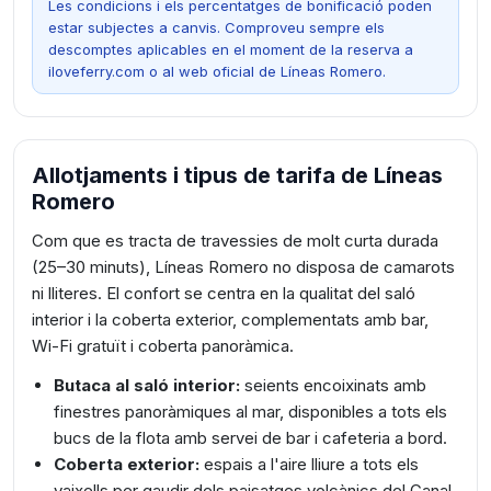
Les condicions i els percentatges de bonificació poden
estar subjectes a canvis. Comproveu sempre els
descomptes aplicables en el moment de la reserva a
iloveferry.com o al web oficial de Líneas Romero.
Allotjaments i tipus de tarifa de Líneas
Romero
Com que es tracta de travessies de molt curta durada
(25–30 minuts), Líneas Romero no disposa de camarots
ni lliteres. El confort se centra en la qualitat del saló
interior i la coberta exterior, complementats amb bar,
Wi-Fi gratuït i coberta panoràmica.
Butaca al saló interior:
seients encoixinats amb
finestres panoràmiques al mar, disponibles a tots els
bucs de la flota amb servei de bar i cafeteria a bord.
Coberta exterior:
espais a l'aire lliure a tots els
vaixells per gaudir dels paisatges volcànics del Canal