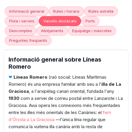
Informació general
Rutes i horaris
Rutes estrella
Flota i serveis
Vaixells destacats
Ports
Descomptes
Allotjaments
Equipatge i mascotes
Preguntes freqüents
Informació general sobre Líneas
Romero
❤︎
Líneas Romero
(raó social: Líneas Marítimas
Romero) és una empresa familiar amb seu a l'
illa de La
Graciosa
, a l'arxipèlag canari oriental, fundada l'any
1930
com a servei de correu postal entre Lanzarote i La
Graciosa. Avui opera les connexions més freqüentades
entre les illes més orientals de les Canàries: el
ferri
d'Órzola a La Graciosa
—l'única línia regular que
comunica la vuitena illa canària amb la resta de