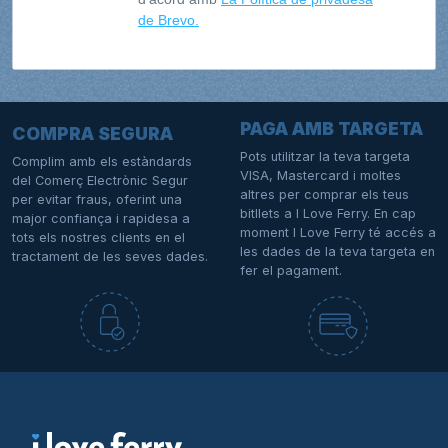
de Brevo.
PAGA AMB TARGETA
COMPRA SEGURA
Pots utilitzar la teva targeta
Complim amb els estàndards
VISA, Mastercard i moltes
del Comerç Electrònic Segur
altres per comprar els teus
per evitar fraus, oferint una
bitllets a I Love Ferry. En cap
major confiança i rapidesa a
moment I Love Ferry té accés a
tots els nostres clients en el
les dades de la teva targeta en
tractament de les seves dades.
fer el pagament.