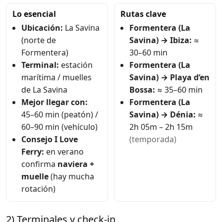
Lo esencial
Rutas clave
Ubicación:
La Savina
Formentera (La
(norte de
Savina) → Ibiza:
≈
Formentera)
30–60 min
Terminal:
estación
Formentera (La
marítima / muelles
Savina) → Playa d’en
de La Savina
Bossa:
≈ 35–60 min
Mejor llegar con:
Formentera (La
45–60 min (peatón) /
Savina) → Dénia:
≈
60–90 min (vehículo)
2h 05m – 2h 15m
Consejo I Love
(temporada)
Ferry:
en verano
confirma
naviera +
muelle
(hay mucha
rotación)
2) Terminales y check-in