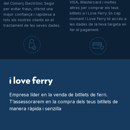
VISA, Mastercard i moltes
del Comerç Electrònic Segur
altres per comprar els teus
per evitar fraus, oferint una
bitllets a I Love Ferry. En cap
major confiança i rapidesa a
moment I Love Ferry té accés a
tots els nostres clients en el
les dades de la teva targeta en
tractament de les seves dades.
fer el pagament.
Empresa líder en la venda de bitllets de ferri.
T’assessorarem en la compra dels teus bitllets de
manera ràpida i senzilla