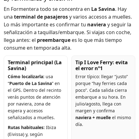
En Formentera todo se concentra en
La Savina
. Hay
una
terminal de pasajeros
y varios accesos a muelles.
Lo más importante es confirmar tu
naviera
y seguir la
señalización a taquillas/embarque. Si viajas con coche,
llega antes: el
preembarque
es lo que más tiempo
consume en temporada alta.
Terminal principal (La
Tip I Love Ferry: evita
Savina)
el error nº1
Cómo localizarla:
usa
Error típico: llegar “justo”
“
Puerto de La Savina
” en
porque “hay ferries cada
el GPS. Dentro del recinto
poco”. Cada salida cierra
verás puntos de atención
embarque a su hora. En
por naviera, zona de
julio/agosto, llega con
espera y accesos
margen y confirma
señalizados a muelles.
naviera + muelle
el mismo
día.
Rutas habituales:
Ibiza
(Eivissa) y, según