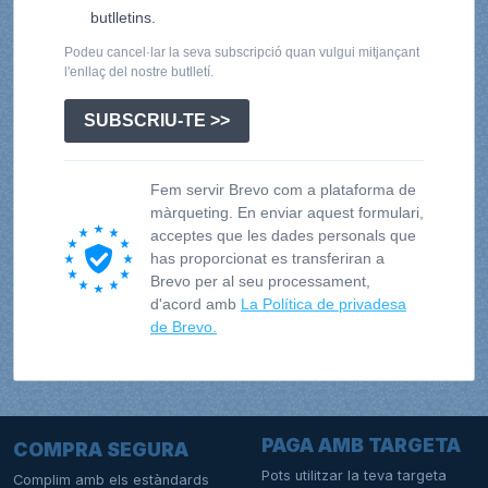
butlletins.
Podeu cancel·lar la seva subscripció quan vulgui mitjançant
l'enllaç del nostre butlletí.
SUBSCRIU-TE >>
Fem servir Brevo com a plataforma de
màrqueting. En enviar aquest formulari,
acceptes que les dades personals que
has proporcionat es transferiran a
Brevo per al seu processament,
d'acord amb
La Política de privadesa
de Brevo.
PAGA AMB TARGETA
COMPRA SEGURA
Pots utilitzar la teva targeta
Complim amb els estàndards