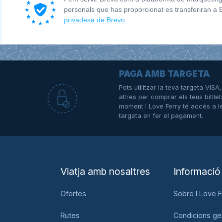
personals que has proporcionat es transferiran a
privadesa de Brevo.
PAGA AMB TARGETA
Pots utilitzar la teva targeta VIS
altres per comprar els teus bitllet
e
moment I Love Ferry té accés a l
targeta en fer el pagament.
Viatja amb nosaltres
Informació
Ofertes
Sobre I Love F
Rutes
Condicions ge