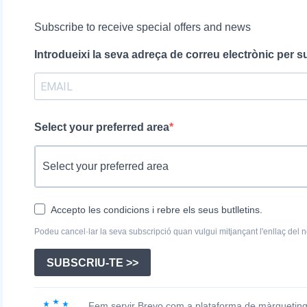
Subscribe to receive special offers and news
Introdueixi la seva adreça de correu electrònic per s
Select your preferred area
Accepto les condicions i rebre els seus butlletins.
Podeu cancel·lar la seva subscripció quan vulgui mitjançant l'enllaç del no
SUBSCRIU-TE >>
Fem servir Brevo com a plataforma de màrqueting.