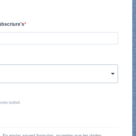
ubscriure's
stre butlletí.
 En enviar aquest formulari, acceptes que les dades