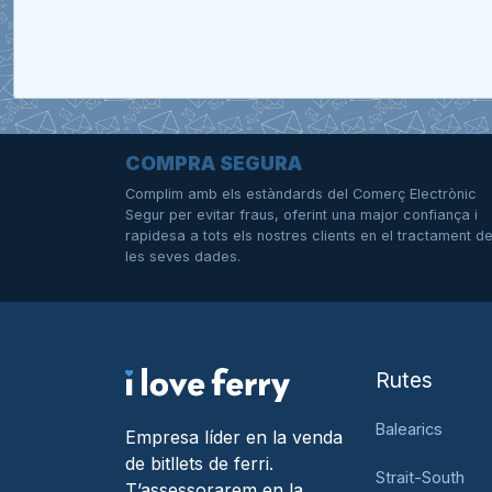
COMPRA SEGURA
Complim amb els estàndards del Comerç Electrònic
Segur per evitar fraus, oferint una major confiança i
rapidesa a tots els nostres clients en el tractament d
les seves dades.
Rutes
Balearics
Empresa líder en la venda
de bitllets de ferri.
Strait-South
T’assessorarem en la