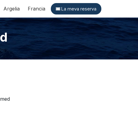
Argelia
Francia
La meva reserva
ed
asmed