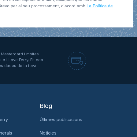
 Brevo per al seu processament, d'acord amb
La Política de
A, Mastercard i moltes
s a I Love Ferry. En cap
es dades de la teva
Blog
erry
Últimes publicacions
nerals
Notícies