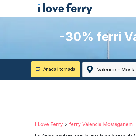
-30% ferri V
Anada i tornada
I Love Ferry
>
ferry Valencia Mostaganem