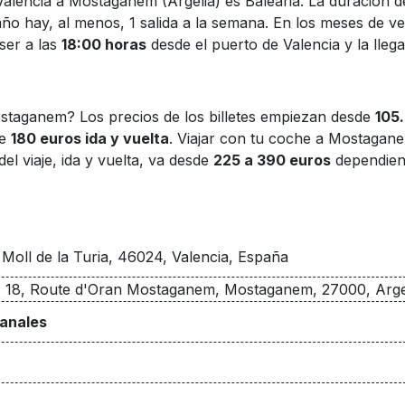
Valencia a Mostaganem (Argelia) es Balearia. La duración d
ño hay, al menos, 1 salida a la semana. En los meses de ver
 ser a las
18:00 horas
desde el puerto de Valencia y la lleg
mostaganem? Los precios de los billetes empiezan desde
105.
de
180 euros ida y vuelta
. Viajar con tu coche a Mostagane
el viaje, ida y vuelta, va desde
225 a 390 euros
dependiend
 Moll de la Turia, 46024, Valencia, España
e, 18, Route d'Oran Mostaganem, Mostaganem, 27000, Arge
manales