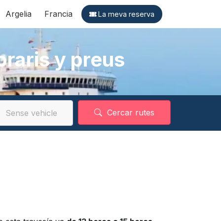
Argelia
Francia
La meva reserva
raris y preus
Cercar rutes