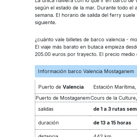
La única naviera con lo que ir en barco de 
según el estado de la mar. Durante todo el a
semana. El horario de salida del ferry suele
siguiente.
¿cuánto vale billetes de barco valencia - 
El viaje más barato en butaca empieza des
205.00 euros por trayecto. El precio medio d
Información barco Valencia Mostaganem
Puerto de
Valencia
Estación Marítima,
Puerto de Mostaganem
Cours de la Cultur
salidas
de 1 a 3 rutas se
duración
de 13 a 15 horas
distancia
442 km