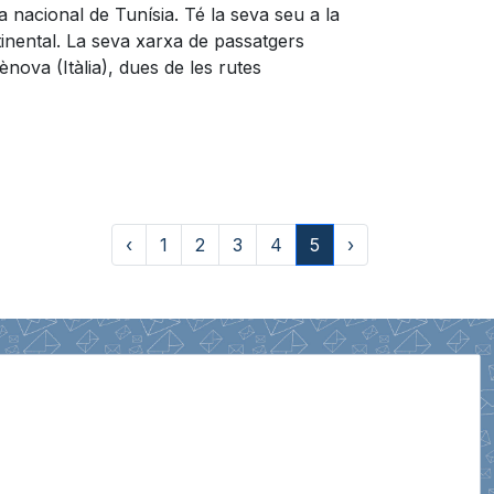
nacional de Tunísia. Té la seva seu a la
ntinental. La seva xarxa de passatgers
nova (Itàlia), dues de les rutes
‹
1
2
3
4
5
›