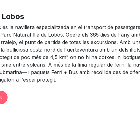
e Lobos
 és la naviliera especialitzada en el transport de passatger
 Parc Natural Illa de Lobos. Opera els 365 dies de l'any amb 
rralejo, el punt de partida de totes les excursions. Amb una 
la bulliciosa costa nord de Fuerteventura amb un dels illots
otegit de poc més de 4,5 km² on no hi ha cotxes, ni botigue
erisme entre volcans. A més de la línia regular de ferri, la na
bmarina— i paquets Ferri + Bus amb recollida des de diferen
atori a l'espai protegit.
s