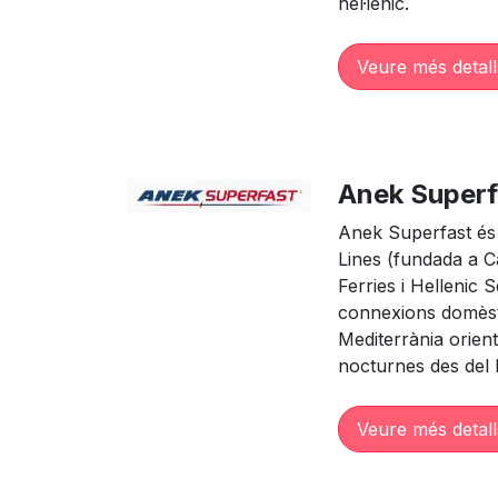
hel·lènic.
Veure més detall
Anek Superf
Anek Superfast és 
Lines (fundada a C
Ferries i Hellenic S
connexions domèsti
Mediterrània orient
nocturnes des del 
Veure més detall