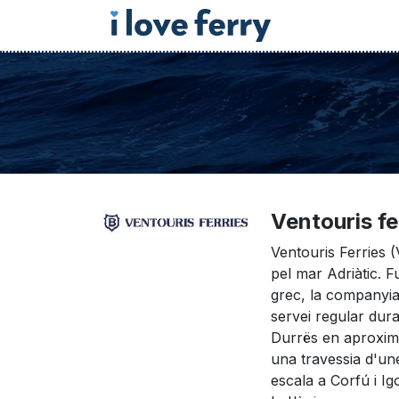
Ventouris fe
Ventouris Ferries (
pel mar Adriàtic. 
grec, la companyia
servei regular dura
Durrës en aproxima
una travessia d'un
escala a Corfú i Ig