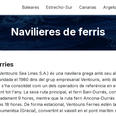
Baleares
Estrecho-Sur
Canarias
Argeli
Navilieres de ferris
rries
Ventouris Sea Lines S.A.) és una naviliera grega amb seu al
Fundada el 1980 dins del grup empresarial Ventouris, amb d
 s'ha consolidat com un dels operadors de referència en el 
nt tot l'any. La seva ruta principal, el ferri Bari–Durrës, co
dament 9 hores, mentre que la ruta ferri Ancona–Durrës am
es 18 hores. De forma estacional, Ventouris Ferries estén
oumenitsa (Grècia), convertint el vaixell en el pont marítim n