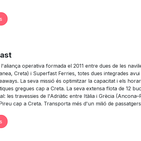
s
ast
l'aliança operativa formada el 2011 entre dues de les nav
anea, Creta) i Superfast Ferries, totes dues integrades avu
eaways. La seva missió és optimitzar la capacitat i els horaris
ques gregues cap a Creta. La seva extensa flota de 12 buc
al: les travessies de l'Adriàtic entre Itàlia i Grècia (Ancona
Pireu cap a Creta. Transporta més d'un milió de passatgers 
s