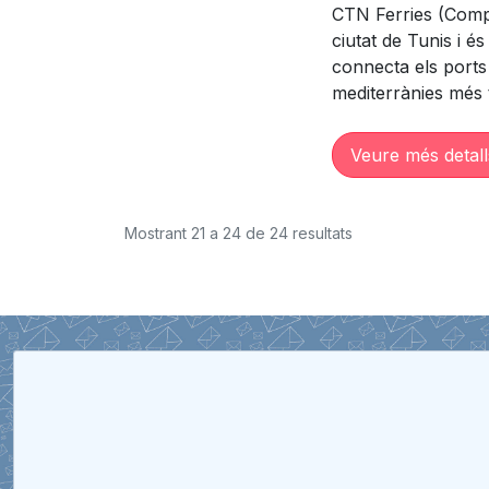
CTN Ferries (Compa
ciutat de Tunis i é
connecta els ports 
mediterrànies més t
Veure més detall
Mostrant
21
a
24
de
24
resultats