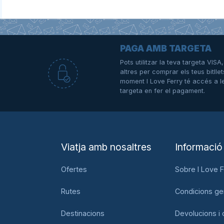
PAGA AMB TARGETA
Pots utilitzar la teva targeta VIS
altres per comprar els teus bitllet
e
moment I Love Ferry té accés a l
targeta en fer el pagament.
Viatja amb nosaltres
Informació
Ofertes
Sobre I Love F
Rutes
Condicions ge
Destinacions
Devolucions i 