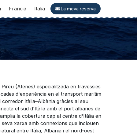
a
Francia
Italia
La meva reserva
 Pireu (Atenes) especialitzada en travessies
ècades d'experiència en el transport marítim
corredor Itàlia–Albània gràcies al seu
nnecta el sud d'Itàlia amb el port albanès de
plia la cobertura cap al centre d'Itàlia en
 la seva xarxa amb connexions que inclouen
atural entre Itàlia, Albània i el nord-oest