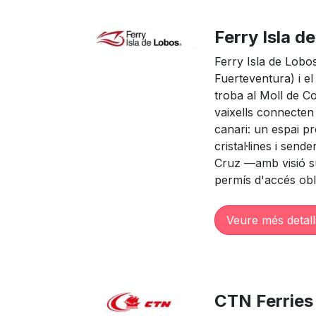
Ferry Isla d
Ferry Isla de Lobos
Fuerteventura) i el
troba al Moll de Co
vaixells connecten 
canari: un espai pr
cristal·lines i send
Cruz —amb visió su
permís d'accés oblig
Veure més detall
CTN Ferries