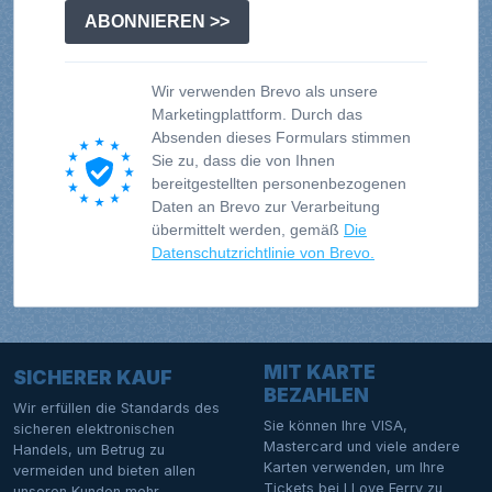
ABONNIEREN >>
Wir verwenden Brevo als unsere
Marketingplattform. Durch das
Absenden dieses Formulars stimmen
Sie zu, dass die von Ihnen
bereitgestellten personenbezogenen
Daten an Brevo zur Verarbeitung
übermittelt werden, gemäß
Die
Datenschutzrichtlinie von Brevo.
MIT KARTE
SICHERER KAUF
BEZAHLEN
Wir erfüllen die Standards des
Sie können Ihre VISA,
sicheren elektronischen
Mastercard und viele andere
Handels, um Betrug zu
Karten verwenden, um Ihre
vermeiden und bieten allen
Tickets bei I Love Ferry zu
unseren Kunden mehr