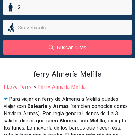
Buscar rutas
ferry Almería Melilla
I Love Ferry
>
Ferry Almería Melilla
❤︎
Para viajar en ferry de Almería a Melilla puedes
viajar con
Balearia
y
Armas
(también conocida como
Naviera Armas). Por regla general, tienes de 1 a 3
salidas diarias que unen
Almería
con
Melilla
, excepto
los lunes. La mayoría de los barcos que hacen esta
ruta lo hace por la noche. El barco más rápido en