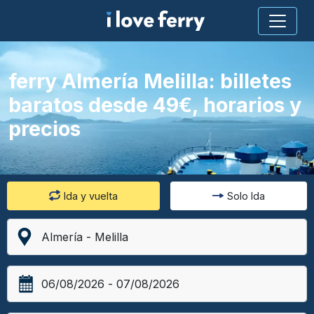
ferry Almería Melilla: billetes
baratos desde 49€, horarios y
precios
Ida y vuelta
Solo Ida