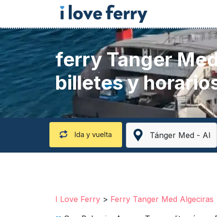
ferry Tanger Med
billetes y horario
Ida y vuelta
I Love Ferry
>
Ferry Tanger Med Algeciras