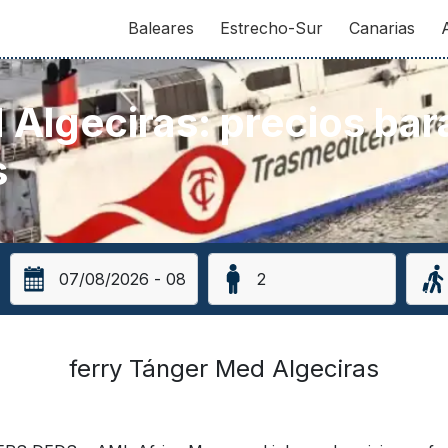
Baleares
Estrecho-Sur
Canarias
 Algeciras: precios ba
s
ferry Tánger Med Algeciras