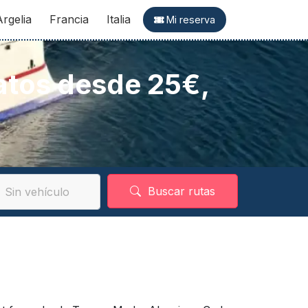
Argelia
Francia
Italia
Mi reserva
ratos desde 25€,
Buscar rutas