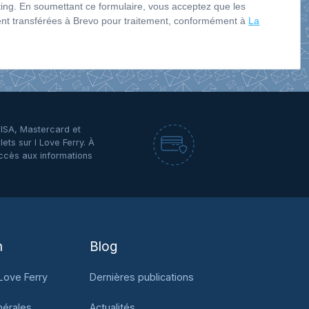
ng. En soumettant ce formulaire, vous acceptez que les
ent transférées à Brevo pour traitement, conformément à
La
VISA, Mastercard et
lets sur I Love Ferry. À
ccès aux informations
n
Blog
Love Ferry
Dernières publications
nérales
Actualités