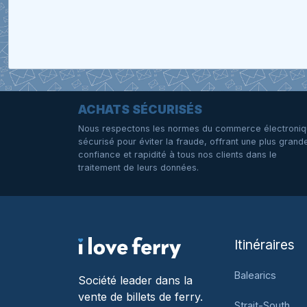
ACHATS SÉCURISÉS
Nous respectons les normes du commerce électroni
sécurisé pour éviter la fraude, offrant une plus grand
confiance et rapidité à tous nos clients dans le
traitement de leurs données.
Itinéraires
Balearics
Société leader dans la
vente de billets de ferry.
Strait-South