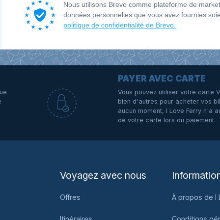
Nous utilisons Brevo comme plateforme de marketi
données personnelles que vous avez fournies soi
politique de confidentialité de Brevo.
PAYER AVEC CARTE
que
Vous pouvez utiliser votre carte 
e
bien d'autres pour acheter vos bil
aucun moment, I Love Ferry n'a a
de votre carte lors du paiement.
Voyagez avec nous
Informatio
Offres
À propos de I 
Itinéraires
Conditions gé