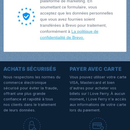
plateforme de marketing. En
soumettant ce formulaire, vous
acceptez que les données personnelles
que vous avez fournies soient
transférées à Brevo pour traitement,
conformément à
La politique de
confidentialité de Brevo.
ACHATS SÉCURISÉS
PAYER AVEC CARTE
Nous respectons les normes du
Vous pouvez utiliser votre carte
commerce électronique
VISA, Mastercard et bien
sécurisé pour éviter la fraude,
d'autres pour acheter vos
offrant une plus grande
billets sur I Love Ferry. À aucun
confiance et rapidité à tous
moment, I Love Ferry n'a accès
nos clients dans le traitement
aux informations de votre carte
de leurs données.
lors du paiement.