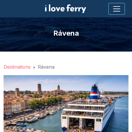
Rávena
Destinations
Rávena