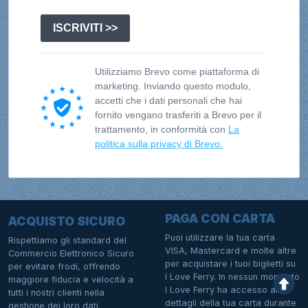
ISCRIVITI >>
Utilizziamo Brevo come piattaforma di
marketing. Inviando questo modulo,
accetti che i dati personali che hai
fornito vengano trasferiti a Brevo per il
trattamento, in conformità con
La
politica sulla privacy di Brevo.
PAGA CON CARTA
ACQUISTO SICURO
Puoi utilizzare la tua carta
Rispettiamo gli standard del
VISA, Mastercard e molte altre
Commercio Elettronico Sicuro
per acquistare i tuoi biglietti su
per evitare frodi, offrendo
I Love Ferry. In nessun momento
maggiore fiducia e velocità a
I Love Ferry ha accesso ai
tutti i nostri clienti nella
dettagli della tua carta durante
gestione dei loro dati.