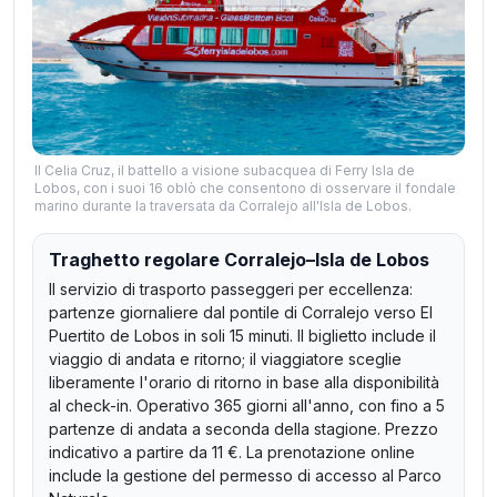
Il Celia Cruz, il battello a visione subacquea di Ferry Isla de
Lobos, con i suoi 16 oblò che consentono di osservare il fondale
marino durante la traversata da Corralejo all'Isla de Lobos.
Traghetto regolare Corralejo–Isla de Lobos
Il servizio di trasporto passeggeri per eccellenza:
partenze giornaliere dal pontile di Corralejo verso El
Puertito de Lobos in soli 15 minuti. Il biglietto include il
viaggio di andata e ritorno; il viaggiatore sceglie
liberamente l'orario di ritorno in base alla disponibilità
al check-in. Operativo 365 giorni all'anno, con fino a 5
partenze di andata a seconda della stagione. Prezzo
indicativo a partire da 11 €. La prenotazione online
include la gestione del permesso di accesso al Parco