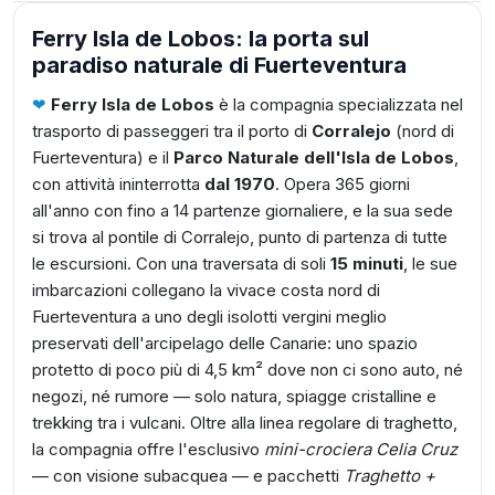
Ferry Isla de Lobos: la porta sul
paradiso naturale di Fuerteventura
❤︎
Ferry Isla de Lobos
è la compagnia specializzata nel
trasporto di passeggeri tra il porto di
Corralejo
(nord di
Fuerteventura) e il
Parco Naturale dell'Isla de Lobos
,
con attività ininterrotta
dal 1970
. Opera 365 giorni
all'anno con fino a 14 partenze giornaliere, e la sua sede
si trova al pontile di Corralejo, punto di partenza di tutte
le escursioni. Con una traversata di soli
15 minuti
, le sue
imbarcazioni collegano la vivace costa nord di
Fuerteventura a uno degli isolotti vergini meglio
preservati dell'arcipelago delle Canarie: uno spazio
protetto di poco più di 4,5 km² dove non ci sono auto, né
negozi, né rumore — solo natura, spiagge cristalline e
trekking tra i vulcani. Oltre alla linea regolare di traghetto,
la compagnia offre l'esclusivo
mini-crociera Celia Cruz
— con visione subacquea — e pacchetti
Traghetto +