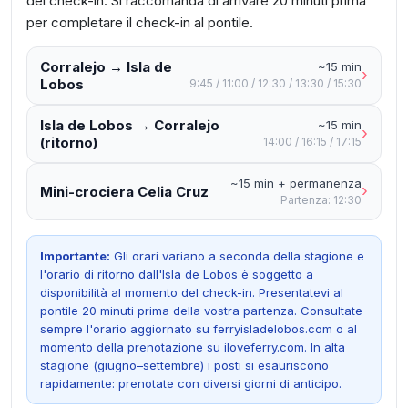
del check-in. Si raccomanda di arrivare 20 minuti prima
per completare il check-in al pontile.
Corralejo → Isla de
~15 min
›
Lobos
9:45 / 11:00 / 12:30 / 13:30 / 15:30
Isla de Lobos → Corralejo
~15 min
›
(ritorno)
14:00 / 16:15 / 17:15
~15 min + permanenza
›
Mini-crociera Celia Cruz
Partenza: 12:30
Importante:
Gli orari variano a seconda della stagione e
l'orario di ritorno dall'Isla de Lobos è soggetto a
disponibilità al momento del check-in. Presentatevi al
pontile 20 minuti prima della vostra partenza. Consultate
sempre l'orario aggiornato su ferryisladelobos.com o al
momento della prenotazione su iloveferry.com. In alta
stagione (giugno–settembre) i posti si esauriscono
rapidamente: prenotate con diversi giorni di anticipo.