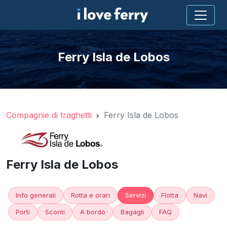
Ferry Isla de Lobos
Compagnie di traghetti
Ferry Isla de Lobos
Ferry Isla de Lobos
Info generali
Rotta e orari
Servizi
Flotta
Navi
Porti
Sconti
A bordo
Bagagli
FAQ