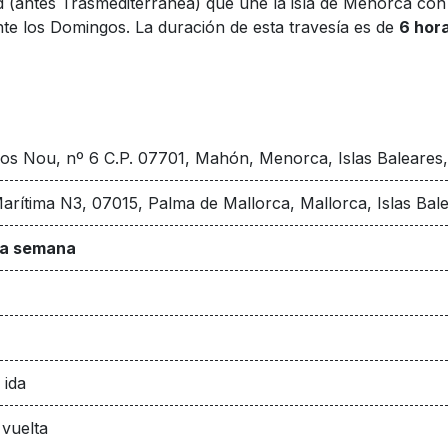
 (antes Trasmediterránea) que une la isla de Menorca con M
nte los Domingos. La duración de esta travesía es de
6 hor
Cos Nou, nº 6 C.P. 07701, Mahón, Menorca, Islas Baleares
arítima N3, 07015, Palma de Mallorca, Mallorca, Islas Bal
 la semana
 ida
 vuelta