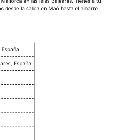
allorca en las Islas Baleares. Tienes a tu
as
desde la salida en Maó hasta el amarre
, España
eares, España