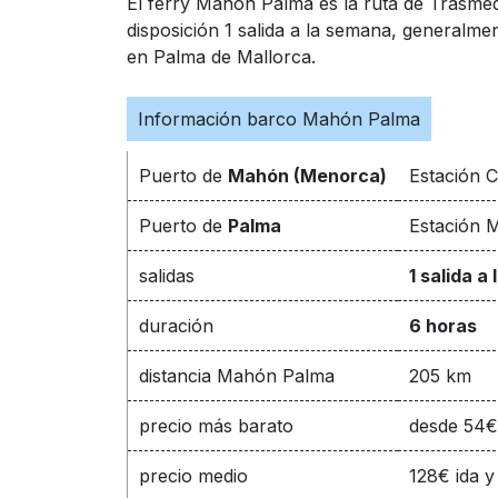
El ferry Mahón Palma es la ruta de Trasmed
disposición 1 salida a la semana, generalme
en Palma de Mallorca.
Información barco Mahón Palma
Puerto de
Mahón (Menorca)
Estación 
Puerto de
Palma
Estación M
salidas
1 salida a
duración
6 horas
distancia Mahón Palma
205 km
precio más barato
desde 54€
precio medio
128€ ida y