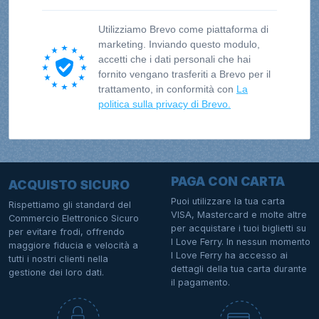
Utilizziamo Brevo come piattaforma di
marketing. Inviando questo modulo,
accetti che i dati personali che hai
fornito vengano trasferiti a Brevo per il
trattamento, in conformità con
La
politica sulla privacy di Brevo.
PAGA CON CARTA
ACQUISTO SICURO
Puoi utilizzare la tua carta
Rispettiamo gli standard del
VISA, Mastercard e molte altre
Commercio Elettronico Sicuro
per acquistare i tuoi biglietti su
per evitare frodi, offrendo
I Love Ferry. In nessun momento
maggiore fiducia e velocità a
I Love Ferry ha accesso ai
tutti i nostri clienti nella
dettagli della tua carta durante
gestione dei loro dati.
il pagamento.