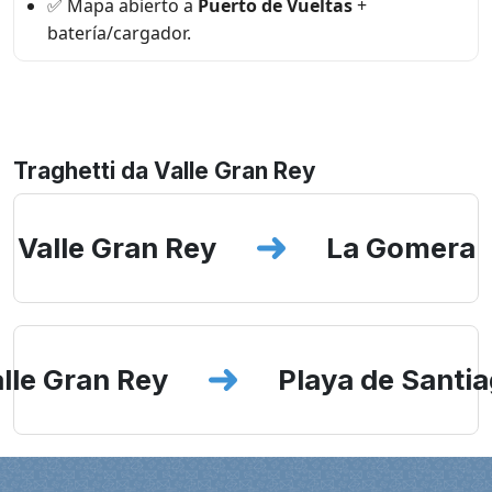
✅ Mapa abierto a
Puerto de Vueltas
+
batería/cargador.
Traghetti da Valle Gran Rey
Valle Gran Rey
La Gomera
lle Gran Rey
Playa de Santi