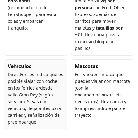
hora antes
límite de
20 kg por
(recomendación de
persona
con Fred. Olsen
Ferryhopper) para evitar
Express, además de
colas y embarcar
carritos para mover
tranquilo.
maletas y
taquillas por
~€1
. Lleva una pieza a
mano sin bloquear
pasillos.
Vehículos
Mascotas
DirectFerries indica que es
Ferryhopper indica que
posible viajar con coche
puedes viajar con mascota
en los ferries a/desde
(con la
Valle Gran Rey (según
documentación/tickets
servicio). Si vas con
necesarios). Lleva agua y
vehículo, llega antes para
lo imprescindible para el
carriles y señalización de
trayecto.
preembarque.