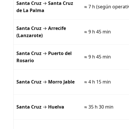
Santa Cruz
→
Santa Cruz
≈ 7 h (según operati
de La Palma
Santa Cruz
→
Arrecife
≈ 9 h 45 min
(Lanzarote)
Santa Cruz
→
Puerto del
≈ 9 h 45 min
Rosario
Santa Cruz
→
Morro Jable
≈ 4 h 15 min
Santa Cruz
→
Huelva
≈ 35 h 30 min