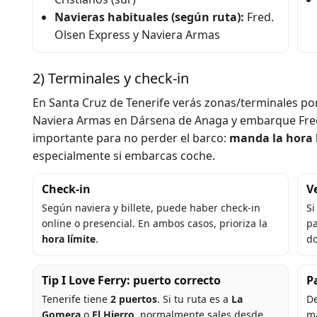
Navieras habituales (según ruta):
Fred.
Olsen Express y Naviera Armas
2) Terminales y check-in
En Santa Cruz de Tenerife verás zonas/terminales po
Naviera Armas en Dársena de Anaga y embarque Fred. 
importante para no perder el barco:
manda la hora l
especialmente si embarcas coche.
Check-in
V
Según naviera y billete, puede haber check-in
Si
online o presencial. En ambos casos, prioriza la
pa
hora límite
.
d
Tip I Love Ferry: puerto correcto
P
Tenerife tiene
2 puertos
. Si tu ruta es a
La
De
Gomera
o
El Hierro
, normalmente sales desde
ma