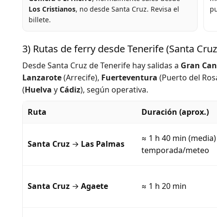
Los Cristianos
, no desde Santa Cruz. Revisa el
pu
billete.
3) Rutas de ferry desde Tenerife (Santa Cruz
Desde Santa Cruz de Tenerife hay salidas a
Gran Can
Lanzarote
(Arrecife),
Fuerteventura
(Puerto del Rosa
(
Huelva
y
Cádiz
), según operativa.
Ruta
Duración (aprox.)
≈ 1 h 40 min (media)
Santa Cruz
→
Las Palmas
temporada/meteo
Santa Cruz
→
Agaete
≈ 1 h 20 min