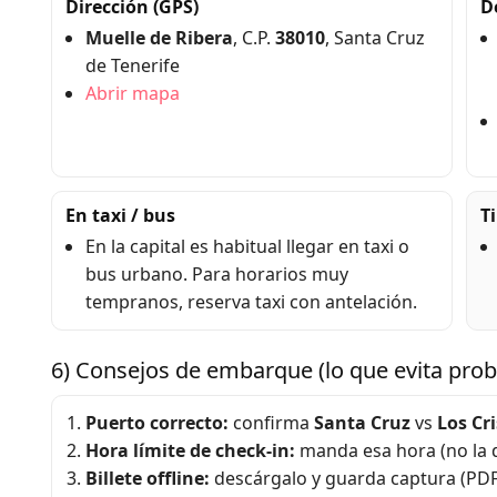
Dirección (GPS)
D
Muelle de Ribera
, C.P.
38010
, Santa Cruz
de Tenerife
Abrir mapa
En taxi / bus
Ti
En la capital es habitual llegar en taxi o
bus urbano. Para horarios muy
tempranos, reserva taxi con antelación.
6) Consejos de embarque (lo que evita pro
Puerto correcto:
confirma
Santa Cruz
vs
Los Cr
Hora límite de check-in:
manda esa hora (no la d
Billete offline:
descárgalo y guarda captura (PDF