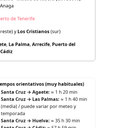
 Anaga
erto de Tenerife
reste) y
Los Cristianos
(sur)
ete
,
La Palma
,
Arrecife
,
Puerto del
,
Cádiz
iempos orientativos (muy habituales)
Santa Cruz → Agaete:
≈ 1 h 20 min
Santa Cruz → Las Palmas:
≈ 1 h 40 min
(media) / puede variar por meteo y
temporada
Santa Cruz → Huelva:
≈ 35 h 30 min
Santa Cruz → Cádiz:
≈ 57 h 59 min