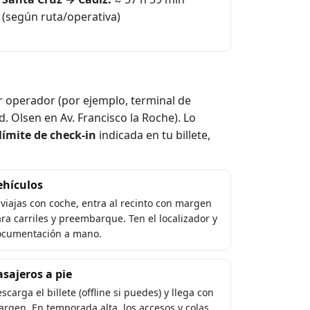
(según ruta/operativa)
r operador (por ejemplo, terminal de
Olsen en Av. Francisco la Roche). Lo
ímite de check-in
indicada en tu billete,
ehículos
 viajas con coche, entra al recinto con margen
ra carriles y preembarque. Ten el localizador y
ocumentación a mano.
asajeros a pie
scarga el billete (offline si puedes) y llega con
rgen. En temporada alta, los accesos y colas