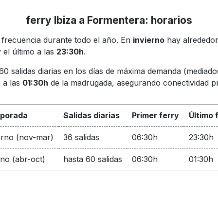
ferry Ibiza a Formentera: horarios
a frecuencia durante todo el año. En
invierno
hay alrededor 
 el último a las
23:30h
.
 salidas diarias en los días de máxima demanda (mediados 
a a las
01:30h
de la madrugada, asegurando conectividad pr
porada
Salidas diarias
Primer ferry
Último 
erno (nov-mar)
36 salidas
06:30h
23:30h
no (abr-oct)
hasta 60 salidas
06:30h
01:30h