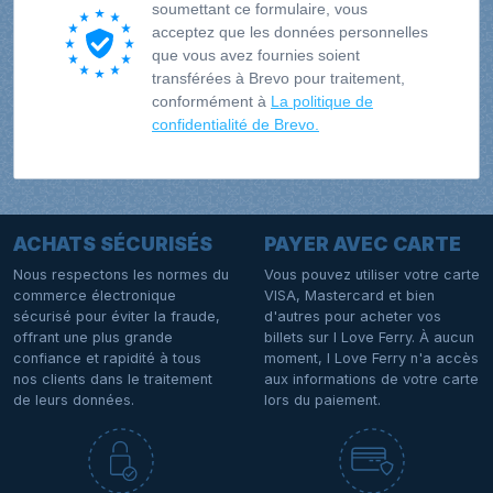
soumettant ce formulaire, vous
acceptez que les données personnelles
que vous avez fournies soient
transférées à Brevo pour traitement,
conformément à
La politique de
confidentialité de Brevo.
ACHATS SÉCURISÉS
PAYER AVEC CARTE
Nous respectons les normes du
Vous pouvez utiliser votre carte
commerce électronique
VISA, Mastercard et bien
sécurisé pour éviter la fraude,
d'autres pour acheter vos
offrant une plus grande
billets sur I Love Ferry. À aucun
confiance et rapidité à tous
moment, I Love Ferry n'a accès
nos clients dans le traitement
aux informations de votre carte
de leurs données.
lors du paiement.