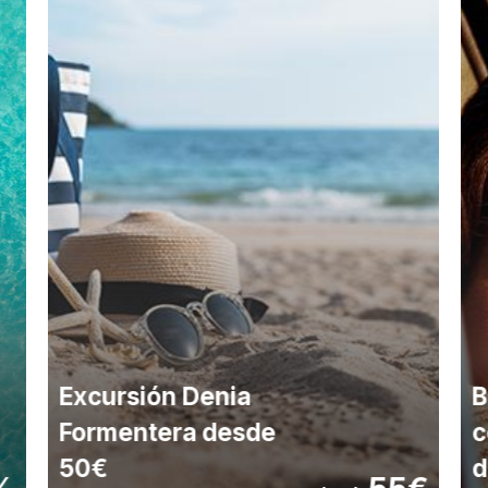
Excursión Denia
B
Formentera desde
c
50€
d