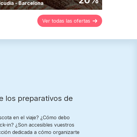
20%
lcudia
-
Barcelona
Denia
-
Ibi
Ver todas las ofertas
e los preparativos de
ota en el viaje? ¿Cómo debo
eck-in? ¿Son accesibles vuestros
ección dedicada a cómo organizarte