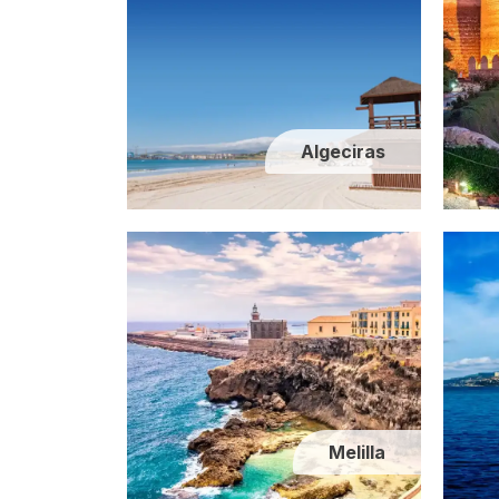
Alcudia
Algeciras
Málaga
Melilla