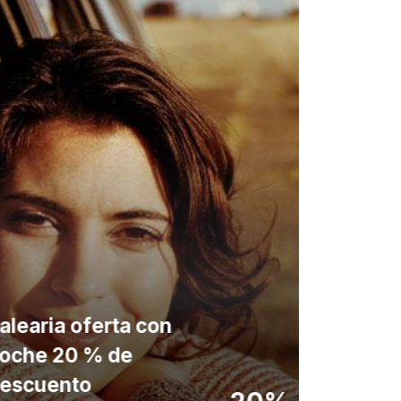
alearia oferta con
oche 20 % de
Balearia
escuento
verano