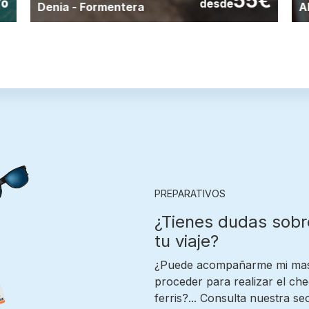
%
55€
desde
Denia
-
Formentera
A
PREPARATIVOS
¿Tienes dudas sobr
tu viaje?
¿Puede acompañarme mi masc
proceder para realizar el ch
ferris?... Consulta nuestra s