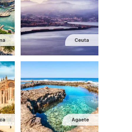
na
Ceuta
rca
Agaete