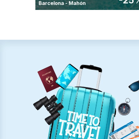
-30%
-25
Barcelona
-
Mahón