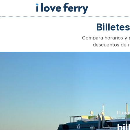
Billete
Compara horarios y pr
descuentos de re
I Lo
b