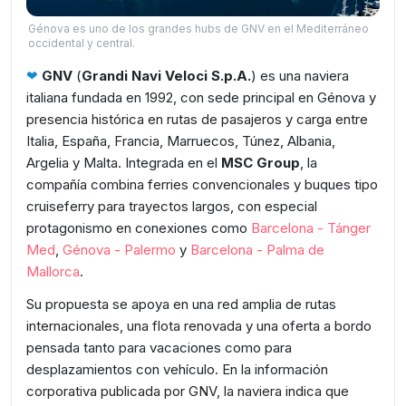
Génova es uno de los grandes hubs de GNV en el Mediterráneo
occidental y central.
❤︎
GNV
(
Grandi Navi Veloci S.p.A.
) es una naviera
italiana fundada en 1992, con sede principal en Génova y
presencia histórica en rutas de pasajeros y carga entre
Italia, España, Francia, Marruecos, Túnez, Albania,
Argelia y Malta. Integrada en el
MSC Group
, la
compañía combina ferries convencionales y buques tipo
cruiseferry para trayectos largos, con especial
protagonismo en conexiones como
Barcelona - Tánger
Med
,
Génova - Palermo
y
Barcelona - Palma de
Mallorca
.
Su propuesta se apoya en una red amplia de rutas
internacionales, una flota renovada y una oferta a bordo
pensada tanto para vacaciones como para
desplazamientos con vehículo. En la información
corporativa publicada por GNV, la naviera indica que