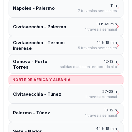
11 h
›
Nápoles - Palermo
7 travesías semanales
13 h 45 min
›
Civitavecchia - Palermo
1 travesía semanal
Civitavecchia - Termini
14 h 15 min
›
Imerese
5 travesías semanales
Génova - Porto
12-13 h
›
Torres
salidas diarias en temporada alta
NORTE DE ÁFRICA Y ALBANIA
27-28 h
›
Civitavecchia - Túnez
1 travesía semanal
10-12 h
›
Palermo - Túnez
1 travesía semanal
44 h 15 min
›
Sète - Nador