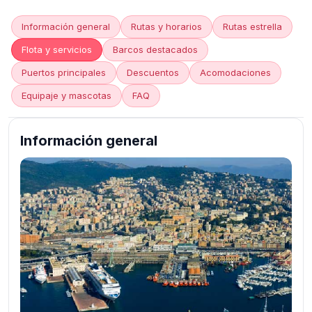
Información general
Rutas y horarios
Rutas estrella
Flota y servicios
Barcos destacados
Puertos principales
Descuentos
Acomodaciones
Equipaje y mascotas
FAQ
Información general