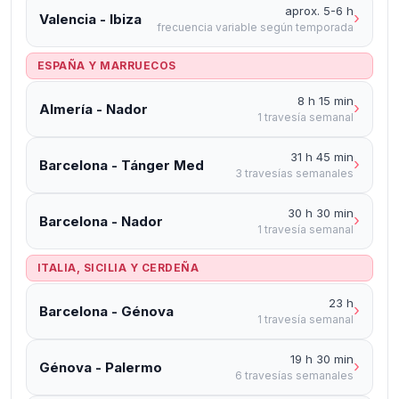
aprox. 5-6 h
›
Valencia - Ibiza
frecuencia variable según temporada
ESPAÑA Y MARRUECOS
8 h 15 min
›
Almería - Nador
1 travesía semanal
31 h 45 min
›
Barcelona - Tánger Med
3 travesías semanales
30 h 30 min
›
Barcelona - Nador
1 travesía semanal
ITALIA, SICILIA Y CERDEÑA
23 h
›
Barcelona - Génova
1 travesía semanal
19 h 30 min
›
Génova - Palermo
6 travesías semanales