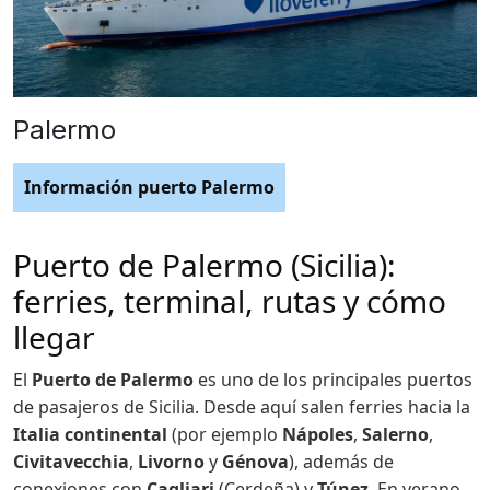
Palermo
Información puerto Palermo
Puerto de Palermo (Sicilia):
ferries, terminal, rutas y cómo
llegar
El
Puerto de Palermo
es uno de los principales puertos
de pasajeros de Sicilia. Desde aquí salen ferries hacia la
Italia continental
(por ejemplo
Nápoles
,
Salerno
,
Civitavecchia
,
Livorno
y
Génova
), además de
conexiones con
Cagliari
(Cerdeña) y
Túnez
. En verano,