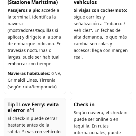
(Stazione Marittima)
vehículos
Pasajeros a pie:
accede a
Si viajas con coche/moto:
la terminal, identifica la
sigue carriles y
naviera
señalización a “Imbarco /
(mostradores/taquillas si
Vehicles”. En fechas de
aplica) y dirígete a la zona
alta demanda, lo que más
de embarque indicada. En
cambia son colas y
travesías nocturnas o
accesos: llega con margen
largas, suele ser habitual
real.
embarcar con tiempo.
Navieras habituales:
GNV,
Grimaldi Lines, Tirrenia
(según ruta/temporada).
Tip I Love Ferry: evita
Check-in
el error nº1
Según naviera, el check-in
El check-in puede cerrar
puede ser online o en
bastante antes de la
taquilla. En rutas
salida. Si vas con vehículo
internacionales, puede