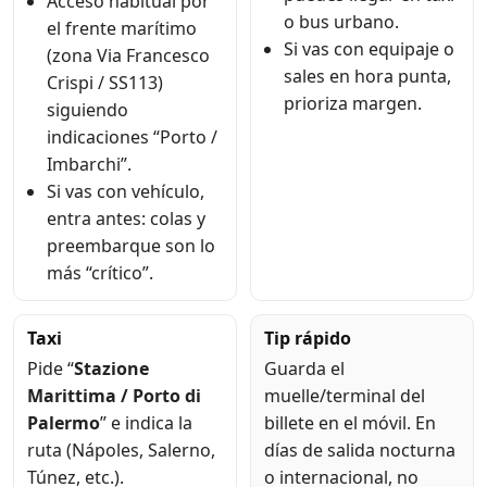
Acceso habitual por
o bus urbano.
el frente marítimo
Si vas con equipaje o
(zona Via Francesco
sales en hora punta,
Crispi / SS113)
prioriza margen.
siguiendo
indicaciones “Porto /
Imbarchi”.
Si vas con vehículo,
entra antes: colas y
preembarque son lo
más “crítico”.
Taxi
Tip rápido
Pide “
Stazione
Guarda el
Marittima / Porto di
muelle/terminal del
Palermo
” e indica la
billete en el móvil. En
ruta (Nápoles, Salerno,
días de salida nocturna
Túnez, etc.).
o internacional, no