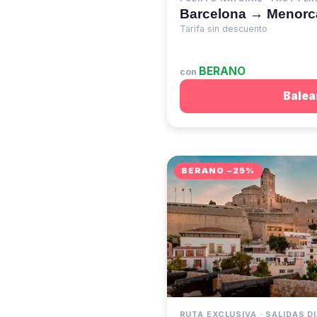
Barcelona → Menorc
Tarifa sin descuento
BERANO
con
Balea
BERANO −25%
RUTA EXCLUSIVA · SALIDAS D