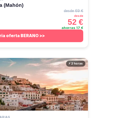
a (Mahón)
desde 69 €
desde
52 €
ahorras 17 €
ria oferta BERANO >>
⚡ 2 horas
IARIAS