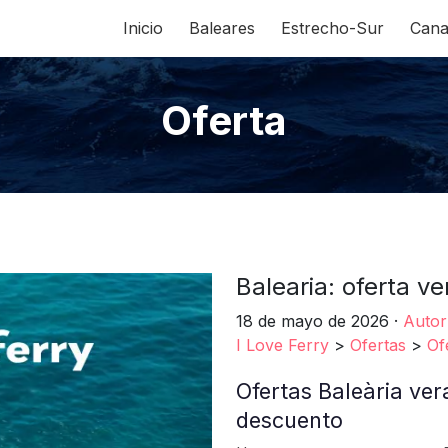
Inicio
Baleares
Estrecho-Sur
Cana
Oferta
Balearia: oferta v
18 de mayo de 2026
·
Autor
I Love Ferry
>
Ofertas
>
Of
Ofertas Baleària ver
descuento