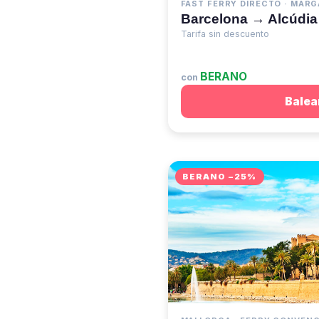
FAST FERRY DIRECTO · MARG
Barcelona → Alcúdia
Tarifa sin descuento
BERANO
con
Balea
BERANO −25%