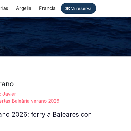
rias
Argelia
Francia
Mi reserva
erano
: Javier
ertas Baleària verano 2026
ano 2026: ferry a Baleares con