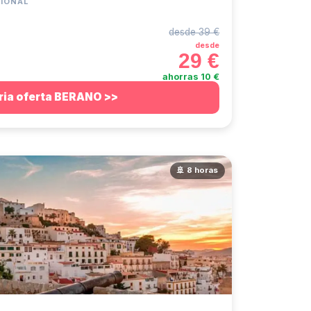
CIONAL
desde 39 €
desde
29 €
ahorras 10 €
ria oferta BERANO >>
🚢 8 horas