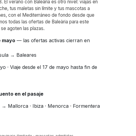
El verano con Baleària es otro nivel: viajas en
che, tus maletas sin límite y tus mascotas a
iones, con el Mediterráneo de fondo desde que
os todas las ofertas de Baleària para este
 se agoten las plazas.
e mayo
— las ofertas activas cierran en
nsula → Baleares
yo · Viaje desde el 17 de mayo hasta fin de
uento en el pasaje
a → Mallorca · Ibiza · Menorca · Formentera
 equipaje ilimitado · mascotas admitidas