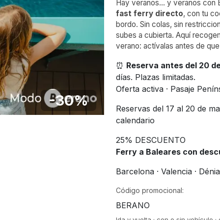
Hay veranos… y veranos con B. 
fast ferry directo
, con tu co
bordo. Sin colas, sin restricc
subes a cubierta. Aquí recogem
verano: actívalas antes de que
⏰
Reserva antes del 20 d
días. Plazas limitadas.
Oferta activa · Pasaje Pení
-30%
Reservas del 17 al 20 de ma
calendario
25% DESCUENTO
Ferry a Baleares con desc
Barcelona · Valencia · Déni
Código promocional:
BERANO
Ida y vuelta · con o sin vehículo ·