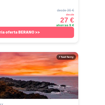
desde 36 €
desde
27 €
ahorras 9 €
ria oferta BERANO >>
⚡ fast ferry
RY