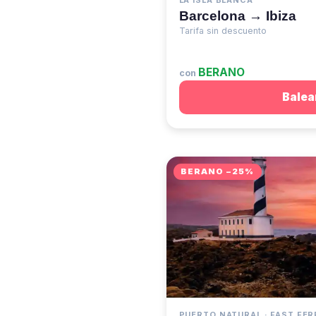
LA ISLA BLANCA
Barcelona → Ibiza
Tarifa sin descuento
BERANO
con
Balea
BERANO −25%
PUERTO NATURAL · FAST FER