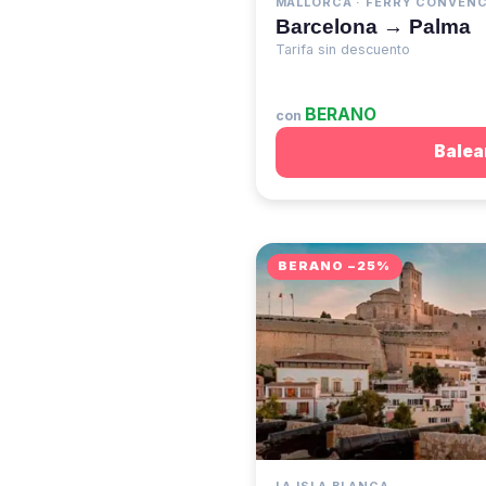
MALLORCA · FERRY CONVEN
Barcelona → Palma
Tarifa sin descuento
BERANO
con
Balea
BERANO −25%