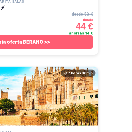
ARITA SALAS
 ⚡
desde 58 €
desde
44 €
ahorras 14 €
ria oferta BERANO >>
🌙 7 horas 30min