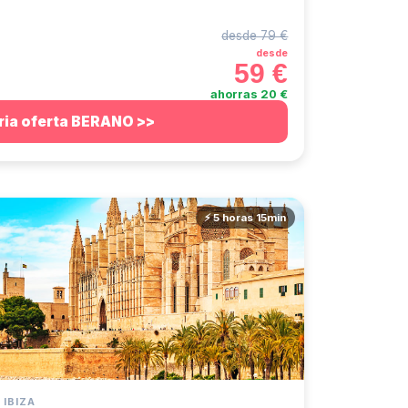
desde 79 €
desde
59 €
ahorras 20 €
ria oferta BERANO >>
⚡ 5 horas 15min
 IBIZA