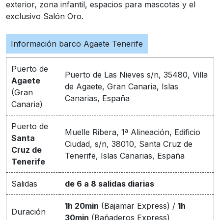
exterior, zona infantil, espacios para mascotas y el
exclusivo Salón Oro.
Información barco Agaete Tenerife
Puerto de
Puerto de Las Nieves s/n, 35480, Villa
Agaete
de Agaete, Gran Canaria, Islas
(Gran
Canarias, España
Canaria)
Puerto de
Muelle Ribera, 1ª Alineación, Edificio
Santa
Ciudad, s/n, 38010, Santa Cruz de
Cruz de
Tenerife, Islas Canarias, España
Tenerife
Salidas
de 6 a 8 salidas diarias
1h 20min
(Bajamar Express) /
1h
Duración
30min
(Bañaderos Express)