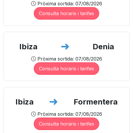
Pròxima sortida: 07/08/2026
Consulta horaris i tarifes
Ibiza
Denia
Pròxima sortida: 07/08/2026
Consulta horaris i tarifes
Ibiza
Formentera
Pròxima sortida: 07/08/2026
Consulta horaris i tarifes