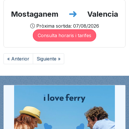
Mostaganem
Valencia
Pròxima sortida: 07/08/2026
Consulta horaris i tarifes
« Anterior
Siguiente »