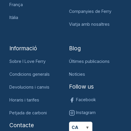
França
Companyies de Ferry
Itàlia
Viatja amb nosaltres
Informació
Blog
Sobre I Love Ferry
Últimes publicacions
Condicions generals
Notícies
Follow us
Devolucions i canvis
Facebook
Horaris i tarifes
Instagram
Petjada de carboni
Contacte
CA