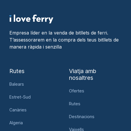
Empresa líder en la venda de bitllets de ferri.
T’assessorarem en la compra dels teus bitllets de
manera ràpida i senzilla
Rutes
Viatja amb
nosaltres
Balears
Ofertes
Estret-Sud
Rutes
Canàries
Destinacions
Algeria
Vaixells