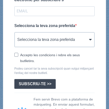
Selecciona la teva zona preferida
Accepto les condicions i rebre els seus
butlletins.
Podeu cancel·lar la seva subscripció quan vulgui mitjançant
l'enllaç del nostre butlletí.
SUBSCRIU-TE >>
Fem servir Brevo com a plataforma de
màrqueting. En enviar aquest formulari,