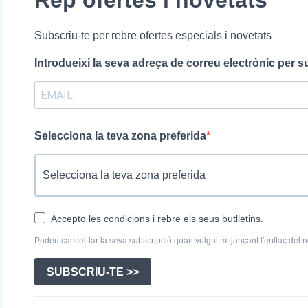
Rep ofertes i novetats
Subscriu-te per rebre ofertes especials i novetats
Introdueixi la seva adreça de correu electrònic per s
Selecciona la teva zona preferida
Accepto les condicions i rebre els seus butlletins.
Podeu cancel·lar la seva subscripció quan vulgui mitjançant l'enllaç del no
SUBSCRIU-TE >>