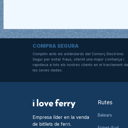
COMPRA SEGURA
Complim amb els estàndards del Comerç Electrònic
Segur per evitar fraus, oferint una major confiança i
rapidesa a tots els nostres clients en el tractament d
les seves dades.
Rutes
Balears
Empresa líder en la venda
de bitllets de ferri.
Estret-Sud