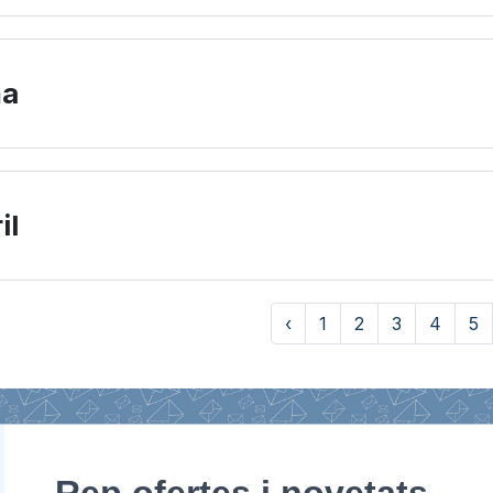
ma
il
‹
1
2
3
4
5