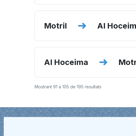
Motril
Al Hocei
Al Hoceima
Motr
Mostrant
91
a
105
de
195
resultats