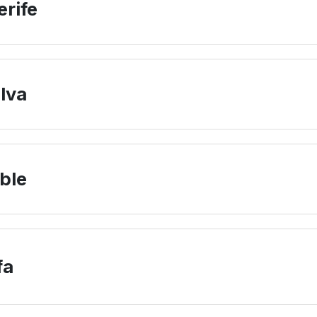
erife
lva
ble
fa