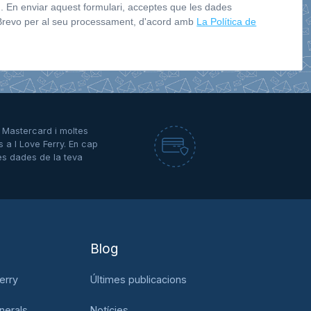
 En enviar aquest formulari, acceptes que les dades
 Brevo per al seu processament, d'acord amb
La Política de
A, Mastercard i moltes
s a I Love Ferry. En cap
es dades de la teva
Blog
erry
Últimes publicacions
nerals
Notícies