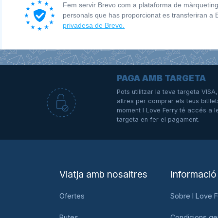
Fem servir Brevo com a plataforma de màrqueting.
personals que has proporcionat es transferiran a
privadesa de Brevo.
PAGA AMB TARGETA
Pots utilitzar la teva targeta VIS
altres per comprar els teus bitllet
e
moment I Love Ferry té accés a l
targeta en fer el pagament.
Viatja amb nosaltres
Informació
Ofertes
Sobre I Love F
Rutes
Condicions ge