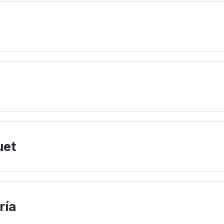
uet
ría