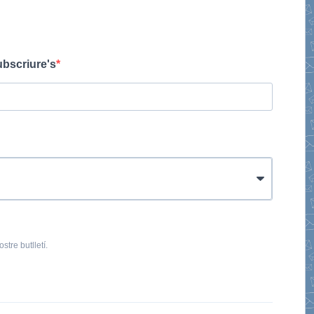
ubscriure's
stre butlletí.