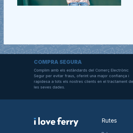
COMPRA SEGURA
Complim amb els estàndards del Comerç Electrònic
Segur per evitar fraus, oferint una major confiança i
rapidesa a tots els nostres clients en el tractament d
les seves dades.
Rutes