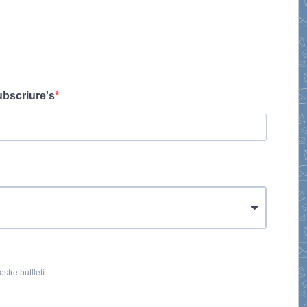
ubscriure's
stre butlletí.