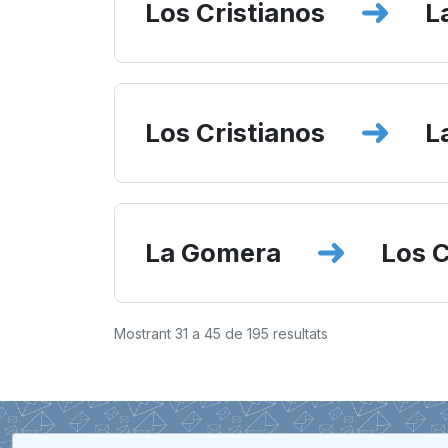
Los Cristianos
L
Los Cristianos
L
La Gomera
Los C
Mostrant
31
a
45
de
195
resultats