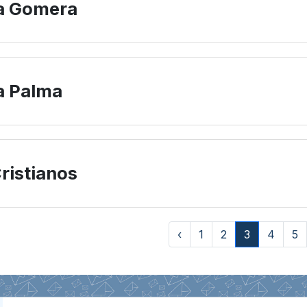
a Gomera
a Palma
ristianos
‹
1
2
3
4
5