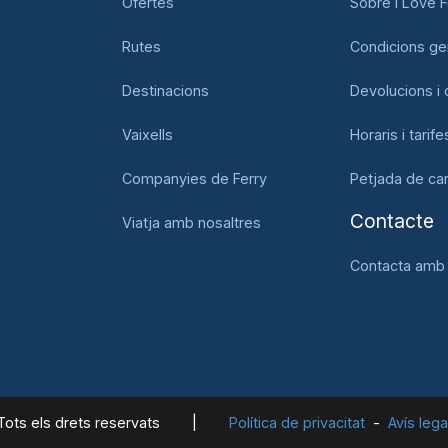
Ofertes
Sobre I Love F
Rutes
Condicions ge
Destinacions
Devolucions i 
Vaixells
Horaris i tarife
Companyies de Ferry
Petjada de ca
Contacte
Viatja amb nosaltres
Contacta amb 
Tots els drets reservats
|
Política de privacitat
Avís lega