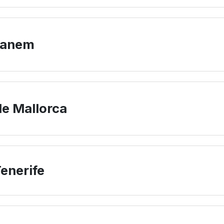
ganem
e Mallorca
Tenerife