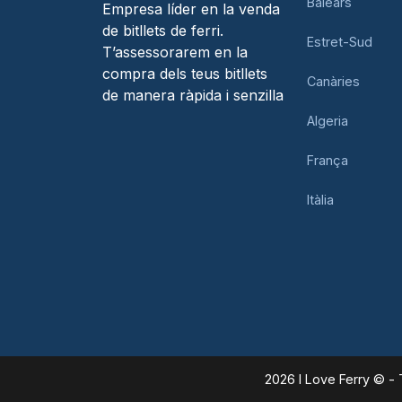
Balears
Empresa líder en la venda
de bitllets de ferri.
Estret-Sud
T’assessorarem en la
compra dels teus bitllets
Canàries
de manera ràpida i senzilla
Algeria
França
Itàlia
2026 I Love Ferry © - 