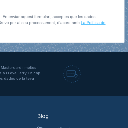
 En enviar aquest formulari, acceptes que les dades
 Brevo per al seu processament, d'acord amb
La Política de
A, Mastercard i moltes
s a I Love Ferry. En cap
es dades de la teva
Blog