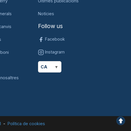
erry
Últimes publicacions
nerals
Notícies
Follow us
canvis
Facebook
s
Instagram
rboni
CA
nosaltres
l
Política de cookies