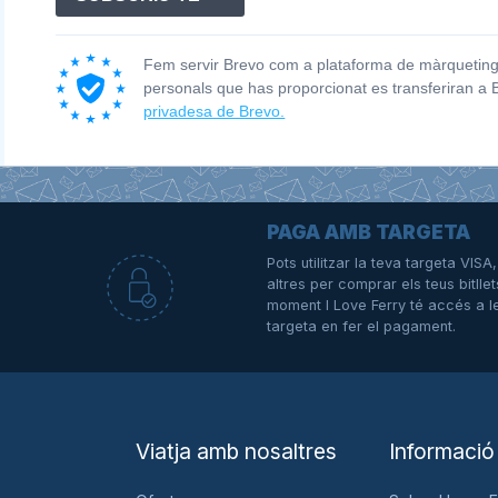
Fem servir Brevo com a plataforma de màrqueting.
personals que has proporcionat es transferiran a
privadesa de Brevo.
PAGA AMB TARGETA
Pots utilitzar la teva targeta VIS
altres per comprar els teus bitllet
e
moment I Love Ferry té accés a l
targeta en fer el pagament.
Viatja amb nosaltres
Informació