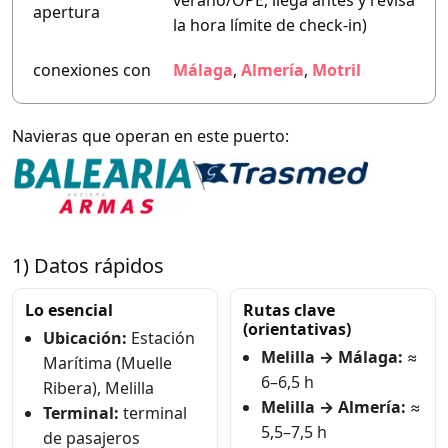
verano/OPE, llega antes y revisa
apertura
la hora límite de check-in)
conexiones con
Málaga
,
Almería
,
Motril
Navieras que operan en este puerto:
1) Datos rápidos
Lo esencial
Rutas clave
(orientativas)
Ubicación:
Estación
Melilla → Málaga:
≈
Marítima (Muelle
6–6,5 h
Ribera), Melilla
Melilla → Almería:
≈
Terminal:
terminal
5,5–7,5 h
de pasajeros