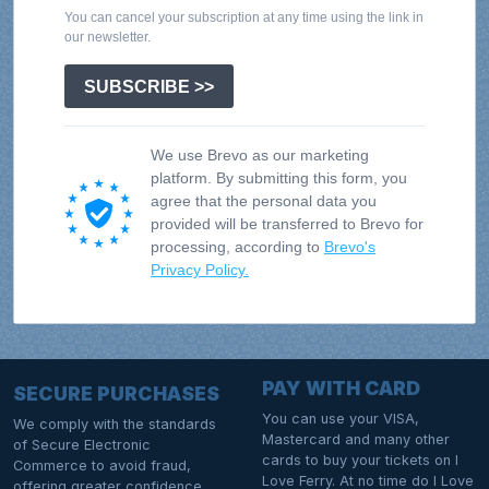
You can cancel your subscription at any time using the link in
our newsletter.
SUBSCRIBE >>
We use Brevo as our marketing
platform. By submitting this form, you
agree that the personal data you
provided will be transferred to Brevo for
processing, according to
Brevo's
Privacy Policy.
PAY WITH CARD
SECURE PURCHASES
You can use your VISA,
We comply with the standards
Mastercard and many other
of Secure Electronic
cards to buy your tickets on I
Commerce to avoid fraud,
Love Ferry. At no time do I Love
offering greater confidence