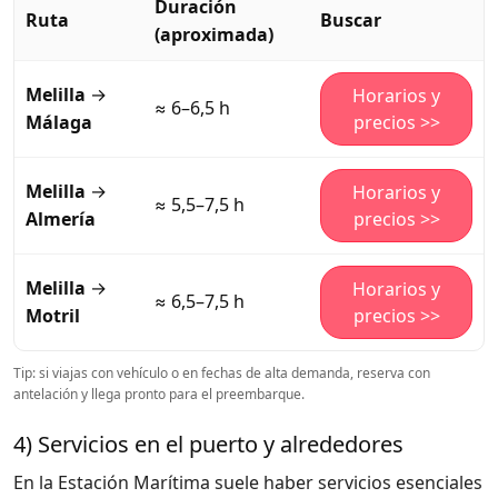
Duración
Ruta
Buscar
(aproximada)
Melilla
→
Horarios y
≈ 6–6,5 h
Málaga
precios >>
Melilla
→
Horarios y
≈ 5,5–7,5 h
Almería
precios >>
Melilla
→
Horarios y
≈ 6,5–7,5 h
Motril
precios >>
Tip: si viajas con vehículo o en fechas de alta demanda, reserva con
antelación y llega pronto para el preembarque.
4) Servicios en el puerto y alrededores
En la Estación Marítima suele haber servicios esenciales