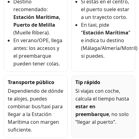
Destino
Si estás en el centro,
recomendado:
el puerto suele estar
Estación Marítima,
a un trayecto corto.
Puerto de Melilla
En taxi, pide
(Muelle Ribera).
“
Estación Marítima
”
En verano/OPE, llega
e indica tu destino
antes: los accesos y
(Málaga/Almería/Motril)
el preembarque
si puedes.
pueden tener colas.
Transporte público
Tip rápido
Dependiendo de dónde
Si viajas con coche,
te alojes, puedes
calcula el tiempo hasta
combinar bus/taxi para
estar en
llegar a la Estación
preembarque
, no solo
Marítima con margen
“llegar al puerto”.
suficiente.