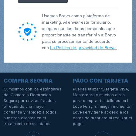
Usamos Brevo como plataforma de
marketing. Al enviar este formulario,
aceptas que los datos personales que
proporcionaste se transferirán a Brevo
para su procesamiento, de acuerdo
con
La Política de privacidad de Brevo.
COMPRA SEGURA
PAGO CON TARJETA
Cumplimos con los estándares
Puedes utilizar tu tarjeta VISA,
del Comercio Electrónico
Mastercard y muchas otras
Seguro para evitar fraudes,
para comprar tus billetes en I
ofreciendo una mayor
Love Ferry. En ningún momento I
confianza y rapidez a todos
Love Ferry tiene acceso a los
nuestros clientes en el
datos de tu tarjeta al realizar el
tratamiento de sus datos.
pago.