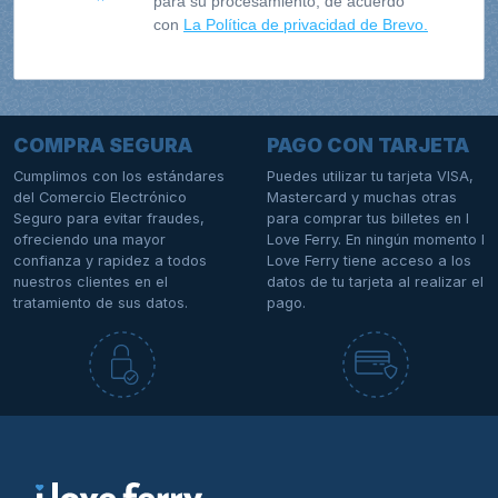
para su procesamiento, de acuerdo
con
La Política de privacidad de Brevo.
COMPRA SEGURA
PAGO CON TARJETA
Cumplimos con los estándares
Puedes utilizar tu tarjeta VISA,
del Comercio Electrónico
Mastercard y muchas otras
Seguro para evitar fraudes,
para comprar tus billetes en I
ofreciendo una mayor
Love Ferry. En ningún momento I
confianza y rapidez a todos
Love Ferry tiene acceso a los
nuestros clientes en el
datos de tu tarjeta al realizar el
tratamiento de sus datos.
pago.