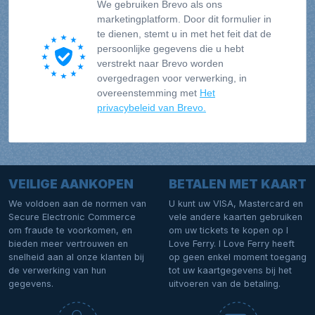
We gebruiken Brevo als ons
marketingplatform. Door dit formulier in
te dienen, stemt u in met het feit dat de
persoonlijke gegevens die u hebt
verstrekt naar Brevo worden
overgedragen voor verwerking, in
overeenstemming met
Het
privacybeleid van Brevo.
VEILIGE AANKOPEN
BETALEN MET KAART
We voldoen aan de normen van
U kunt uw VISA, Mastercard en
Secure Electronic Commerce
vele andere kaarten gebruiken
om fraude te voorkomen, en
om uw tickets te kopen op I
bieden meer vertrouwen en
Love Ferry. I Love Ferry heeft
snelheid aan al onze klanten bij
op geen enkel moment toegang
de verwerking van hun
tot uw kaartgegevens bij het
gegevens.
uitvoeren van de betaling.