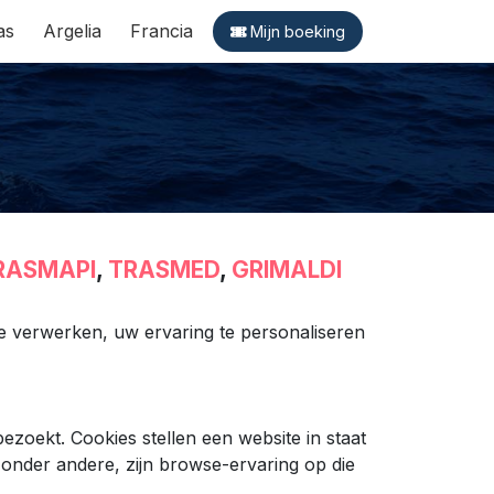
as
Argelia
Francia
Mijn boeking
RASMAPI
,
TRASMED
,
GRIMALDI
e verwerken, uw ervaring te personaliseren
oekt. Cookies stellen een website in staat
onder andere, zijn browse-ervaring op die