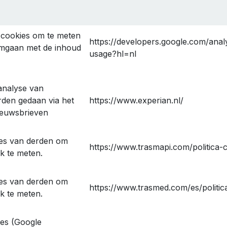
-cookies om te meten
https://developers.google.com/analy
omgaan met de inhoud
usage?hl=nl
analyse van
den gedaan via het
https://www.experian.nl/
ieuwsbrieven
ies van derden om
https://www.trasmapi.com/politica-
k te meten.
ies van derden om
https://www.trasmed.com/es/politic
k te meten.
ies (Google