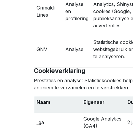
Analyse
Analytics, Shinys
Grimaldi
en
cookies (Google,
Lines
profilering
publieksanalyse 
advertenties.
Statistische cook
GNV
Analyse
websitegebruik e
te analyseren.
Cookieverklaring
Prestaties en analyse: Statistiekcookies h
anoniem te verzamelen en te verstrekken.
Naam
Eigenaar
D
Google Analytics
_ga
2 
(GA4)