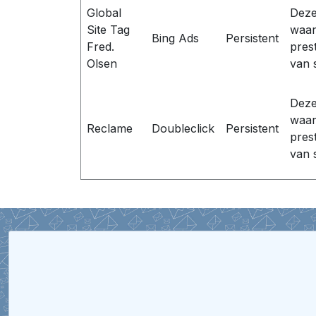
Global
Deze
Site Tag
waar
Bing Ads
Persistent
Fred.
pres
Olsen
van 
Deze
waar
Reclame
Doubleclick
Persistent
pres
van 