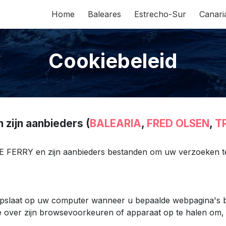
Home
Baleares
Estrecho-Sur
Canari
Cookiebeleid
 zijn aanbieders (
BALEARIA
,
FRED OLSEN
,
T
VE FERRY en zijn aanbieders bestanden om uw verzoeken t
opslaat op uw computer wanneer u bepaalde webpagina's bez
 over zijn browsevoorkeuren of apparaat op te halen om, 