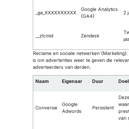
Google Analytics
_ga_XXXXXXXXXX
2 
(GA4)
T
__zlcmid
Zendesk
ja
Reclame en sociale netwerken (Marketing):
is om advertenties weer te geven die relevan
adverteerders van derden.
Naam
Eigenaar
Duur
Doel
Deze
Google
waar
Conversie
Persistent
Adwords
pres
van 