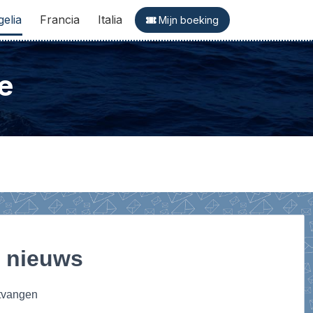
gelia
Francia
Italia
Mijn boeking
e
 nieuws
ntvangen