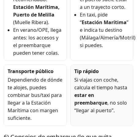
Estación Marítima,
a un trayecto corto.
Puerto de Melilla
En taxi, pide
(Muelle Ribera).
“
Estación Marítima
”
En verano/OPE, llega
e indica tu destino
antes: los accesos y
(Málaga/Almería/Motril)
el preembarque
si puedes.
pueden tener colas.
Transporte público
Tip rápido
Dependiendo de dónde
Si viajas con coche,
te alojes, puedes
calcula el tiempo hasta
combinar bus/taxi para
estar en
llegar a la Estación
preembarque
, no solo
Marítima con margen
“llegar al puerto”.
suficiente.
6) Consejos de embarque (lo que evita