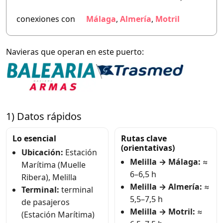
conexiones con
Málaga
,
Almería
,
Motril
Navieras que operan en este puerto:
1) Datos rápidos
Lo esencial
Rutas clave
(orientativas)
Ubicación:
Estación
Melilla → Málaga:
≈
Marítima (Muelle
6–6,5 h
Ribera), Melilla
Melilla → Almería:
≈
Terminal:
terminal
5,5–7,5 h
de pasajeros
Melilla → Motril:
≈
(Estación Marítima)