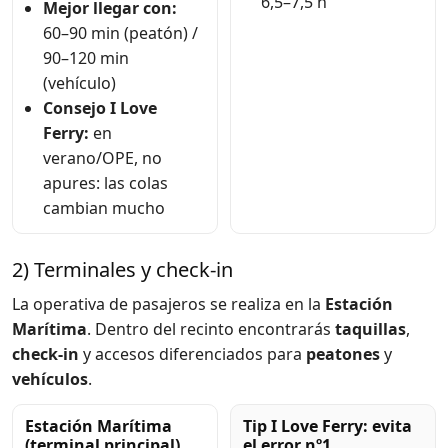
6,5–7,5 h
Mejor llegar con:
60–90 min (peatón) /
90–120 min
(vehículo)
Consejo I Love
Ferry:
en
verano/OPE, no
apures: las colas
cambian mucho
2) Terminales y check-in
La operativa de pasajeros se realiza en la
Estación
Marítima
. Dentro del recinto encontrarás
taquillas
,
check-in
y accesos diferenciados para
peatones
y
vehículos
.
Estación Marítima
Tip I Love Ferry: evita
(terminal principal)
el error nº1