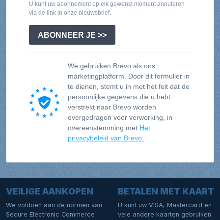
U kunt uw abonnement op elk gewenst moment annuleren
via de link in onze nieuwsbrief.
ABONNEER JE >>
We gebruiken Brevo als ons
marketingplatform. Door dit formulier in
te dienen, stemt u in met het feit dat de
persoonlijke gegevens die u hebt
verstrekt naar Brevo worden
overgedragen voor verwerking, in
overeenstemming met
Het
privacybeleid van Brevo.
VEILIGE AANKOPEN
BETALEN MET KAART
We voldoen aan de normen van
U kunt uw VISA, Mastercard en
Secure Electronic Commerce
vele andere kaarten gebruiken