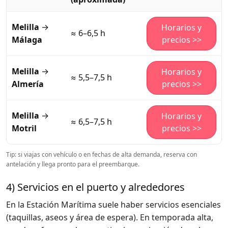
Melilla
→
Horarios y
≈ 6–6,5 h
Málaga
precios >>
Melilla
→
Horarios y
≈ 5,5–7,5 h
Almería
precios >>
Melilla
→
Horarios y
≈ 6,5–7,5 h
Motril
precios >>
Tip: si viajas con vehículo o en fechas de alta demanda, reserva con
antelación y llega pronto para el preembarque.
4) Servicios en el puerto y alrededores
En la Estación Marítima suele haber servicios esenciales
(taquillas, aseos y área de espera). En temporada alta,