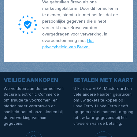
We gebruiken Brevo als ons
marketingplatform. Door dit formulier in
te dienen, stemt u in met het feit dat de
persoonlijke gegevens die u hebt
verstrekt naar Brevo worden
overgedragen voor verwerking, in
overeenstemming met
Het
privacybeleid van Brevo.
VEILIGE AANKOPEN
BETALEN MET KAART
We voldoen aan de normen van
U kunt uw VISA, Mastercard en
Secure Electronic Commerce
vele andere kaarten gebruiken
om fraude te voorkomen, en
om uw tickets te kopen op I
bieden meer vertrouwen en
Love Ferry. I Love Ferry heeft
snelheid aan al onze klanten bij
op geen enkel moment toegang
de verwerking van hun
tot uw kaartgegevens bij het
gegevens.
uitvoeren van de betaling.