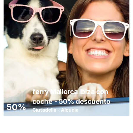
ferry Mallorca Ibiza con
coche - 50% descuento
50%
Ciutadella
-
Alcudia