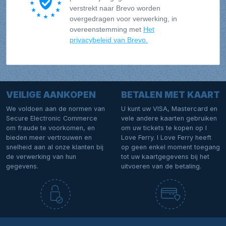
verstrekt naar Brevo worden
overgedragen voor verwerking, in
overeenstemming met
Het
privacybeleid van Brevo.
VEILIGE AANKOPEN
BETALEN MET KAART
We voldoen aan de normen van
U kunt uw VISA, Mastercard en
Secure Electronic Commerce
vele andere kaarten gebruiken
om fraude te voorkomen, en
om uw tickets te kopen op I
bieden meer vertrouwen en
Love Ferry. I Love Ferry heeft
snelheid aan al onze klanten bij
op geen enkel moment toegang
de verwerking van hun
tot uw kaartgegevens bij het
gegevens.
uitvoeren van de betaling.