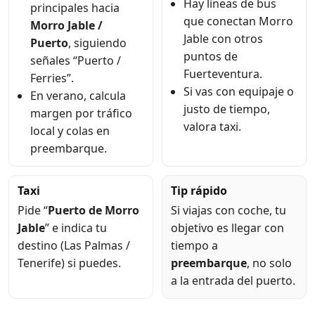
Hay líneas de bus
principales hacia
que conectan Morro
Morro Jable /
Jable con otros
Puerto
, siguiendo
puntos de
señales “Puerto /
Fuerteventura.
Ferries”.
Si vas con equipaje o
En verano, calcula
justo de tiempo,
margen por tráfico
valora taxi.
local y colas en
preembarque.
Taxi
Tip rápido
Pide “
Puerto de Morro
Si viajas con coche, tu
Jable
” e indica tu
objetivo es llegar con
destino (Las Palmas /
tiempo a
Tenerife) si puedes.
preembarque
, no solo
a la entrada del puerto.