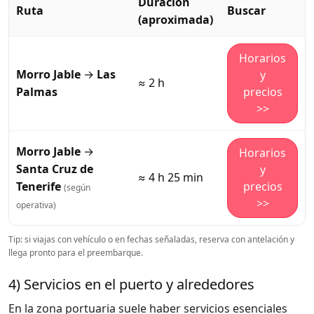
Duración
Ruta
Buscar
(aproximada)
Horarios
Morro Jable
→
Las
y
≈ 2 h
Palmas
precios
>>
Morro Jable
→
Horarios
Santa Cruz de
y
≈ 4 h 25 min
Tenerife
precios
(según
>>
operativa)
Tip: si viajas con vehículo o en fechas señaladas, reserva con antelación y
llega pronto para el preembarque.
4) Servicios en el puerto y alrededores
En la zona portuaria suele haber servicios esenciales