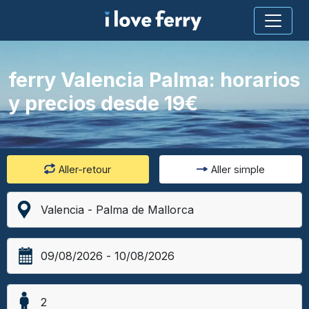
ferry Valencia Palma: horarios
y precios desde 19€
Aller-retour
Aller simple